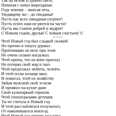
Так на белом устроено свете,
Начиная с начал мирозданья:
Году новому – многая лета,
Уходящему же – до свиданья!
Пусть нас всех ожиданья согреют!
Пусть успех наш не рвется на части!
Пусть мы станем добрей и мудрее!
С Новым годом, друзья! С новым счастьем! ©
Чтоб Новый год был сладкой сказкой
Но прочно в тонусе держал
Проблемами он мозг при этом
Не очень сильно нагружал.
Чтоб принц, что на коне приехал
Не потерял свой жар и пыл
Чтоб продолжал любить, лелеять
И чтоб полы почаще мыл.
И помогал, чтоб по хозяйству
Забыв мужской свой эгоизм
И проявил на кухне даже
Свой кулинарный героизм.
Чтоб спиногрызами детишек
Ты не считала в Новый год
И чтоб расслабляться получалось
От навалившихся невзгод.
Чтоб Новый год принес под елку