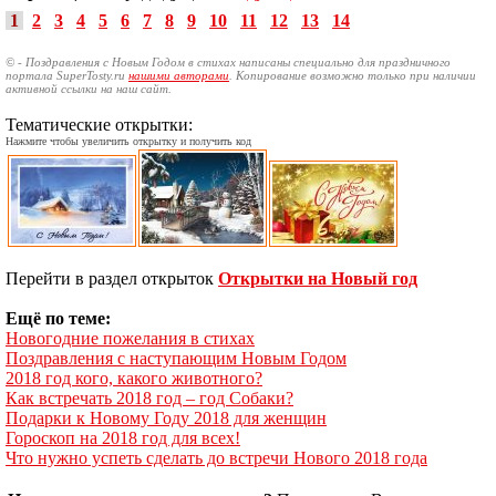
1
2
3
4
5
6
7
8
9
10
11
12
13
14
© - Поздравления с Новым Годом в стихах написаны специально для праздничного
портала SuperTosty.ru
нашими авторами
. Копирование возможно только при наличии
активной ссылки на наш сайт.
Тематические открытки:
Нажмите чтобы увеличить открытку и получить код
Перейти в раздел открыток
Открытки на Новый год
Ещё по теме:
Новогодние пожелания в стихах
Поздравления с наступающим Новым Годом
2018 год кого, какого животного?
Как встречать 2018 год – год Собаки?
Подарки к Новому Году 2018 для женщин
Гороскоп на 2018 год для всех!
Что нужно успеть сделать до встречи Нового 2018 года