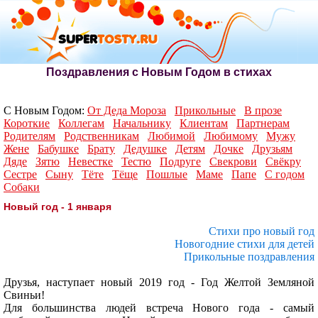
Поздравления с Новым Годом в стихах
С Новым Годом:
От Деда Мороза
Прикольные
В прозе
Короткие
Коллегам
Начальнику
Клиентам
Партнерам
Родителям
Родственникам
Любимой
Любимому
Мужу
Жене
Бабушке
Брату
Дедушке
Детям
Дочке
Друзьям
Дяде
Зятю
Невестке
Тестю
Подруге
Свекрови
Свёкру
Сестре
Сыну
Тёте
Тёще
Пошлые
Маме
Папе
С годом
Собаки
Новый год - 1 января
Стихи про новый год
Новогодние стихи для детей
Прикольные поздравления
Друзья, наступает новый 2019 год - Год Желтой Земляной
Свиньи!
Для большинства людей встреча Нового года - самый