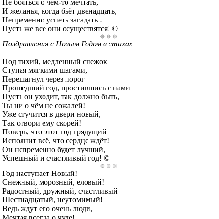
Не бояться о чём-то мечтать,
И желанья, когда бьёт двенадцать,
Непременно успеть загадать -
Пусть же все они осуществятся! ©
Поздравления с Новым Годом в стихах
Под тихий, медленный снежок
Ступая мягкими шагами,
Перешагнул через порог
Прошедший год, простившись с нами.
Пусть он уходит, так должно быть,
Ты ни о чём не сожалей!
Уже стучится в двери новый,
Так отвори ему скорей!
Поверь, что этот год грядущий
Исполнит всё, что сердце ждёт!
Он непременно будет лучший,
Успешный и счастливый год! ©
Год наступает Новый!
Снежный, морозный, еловый!
Радостный, дружный, счастливый –
Шестнадцатый, неутомимый!
Ведь ждут его очень люди,
Мечтая всегда о чуде!