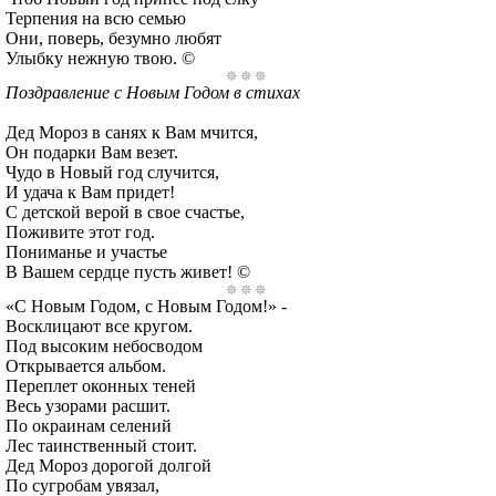
Терпения на всю семью
Они, поверь, безумно любят
Улыбку нежную твою. ©
Поздравление с Новым Годом в стихах
Дед Мороз в санях к Вам мчится,
Он подарки Вам везет.
Чудо в Новый год случится,
И удача к Вам придет!
С детской верой в свое счастье,
Поживите этот год.
Пониманье и участье
В Вашем сердце пусть живет! ©
«С Новым Годом, с Новым Годом!» -
Восклицают все кругом.
Под высоким небосводом
Открывается альбом.
Переплет оконных теней
Весь узорами расшит.
По окраинам селений
Лес таинственный стоит.
Дед Мороз дорогой долгой
По сугробам увязал,