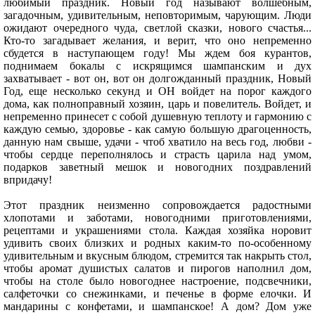
любимый праздник. Новый год называют волшебным,
загадочным, удивительным, неповторимым, чарующим. Люди
ожидают очередного чуда, светлой сказки, нового счастья...
Кто-то загадывает желания, и верит, что оно непременно
сбудется в наступающем году! Мы ждем боя курантов,
поднимаем бокалы с искрящимся шампанским и дух
захватывает - вот он, вот он долгожданный праздник, Новый
Год, еще несколько секунд и ОН войдет на порог каждого
дома, как полноправный хозяин, царь и повелитель. Войдет, и
непременно принесет с собой душевную теплоту и гармонию с
каждую семью, здоровье - как самую большую драгоценность,
данную нам свыше, удачи - чтоб хватило на весь год, любви -
чтобы сердце переполнялось и страсть царила над умом,
подарков заветный мешок и новогодних поздравлений
впридачу!
Этот праздник неизменно сопровождается радостными
хлопотами и заботами, новогодними приготовлениями,
рецептами и украшениями стола. Каждая хозяйка норовит
удивить своих близких и родных каким-то по-особенному
удивительным и вкусным блюдом, стремится так накрыть стол,
чтобы аромат душистых салатов и пирогов наполнил дом,
чтобы на столе было новогоднее настроение, подсвечники,
салфеточки со снежинками, и печенье в форме елочки. И
мандарины с конфетами, и шампанское! А дом? Дом уже