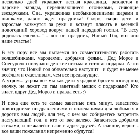
несколько дней украшает лесная красавица, разодетая в
царские наряды, переливающиеся огоньками, сияющие
звездочками. Она, украшенная необыкновенными шарами и
шишками, давно ждет праздника! Скоро, скоро дети и
взрослые возьмутся за руки и встанут плясать в веселый
новогодний хоровод вокруг нашей нарядной гостьи. "В лесу
родилась елочка..." - вот он праздник, Новый Год, вот оно
наше счастье!
В эту пору все мы пытаемся по совместительству работать
волшебниками, чародеями, добрыми феями... Дед Мороз и
Снегурочка получают детские письма и готовят подарки. А это
значит, что Новый год обязательно наступит - и будет не менее
весёлым и счастливым, чем все предыдущие.
А утром... утром все мы как дети украдкой бросим взгляд под
елочку, не лежит ли там заветный мешок с подарками? Кто
знает, вдруг Дед Мороз и правда есть :)
И пока еще есть те самые заветные пять минут, запаситесь
новогодними поздравлениями и пожеланиями для любимых и
дорогих вам людей, для тех, с кем вы собираетесь встретить
наступающий год, и кто от вас далеко. Запаситесь добрыми
стихами, и не жалейте слов в адрес друзей. А главное, верьте -
все ваши пожелания непременно сбудутся!