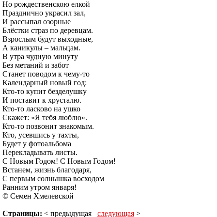
Но рождественскою елкой
Празднично украсил зал,
И рассыпал озорные
Блёстки страз по деревцам.
Взрослым будут выходные,
А каникулы – мальцам.
В утра чудную минуту
Без метаний и забот
Станет поводом к чему-то
Календарный новый год:
Кто-то купит безделушку
И поставит к хрусталю.
Кто-то ласково на ушко
Скажет: «Я тебя люблю».
Кто-то позвонит знакомым.
Кто, усевшись у тахты,
Будет у фотоальбома
Перекладывать листы.
C Новым Годом! С Новым Годом!
Встанем, жизнь благодаря,
С первым солнышка восходом
Ранним утром января!
© Семен Хмелевской
Страницы:
< предыдущая
следующая
>