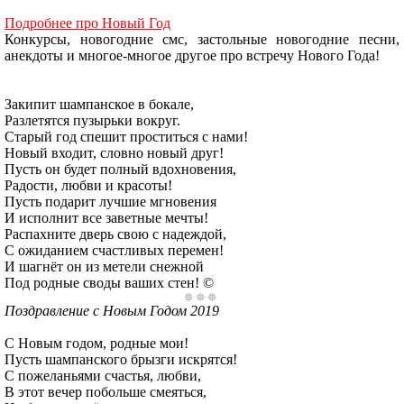
Подробнее про Новый Год
Конкурсы, новогодние смс, застольные новогодние песни,
анекдоты и многое-многое другое про встречу Нового Года!
Закипит шампанское в бокале,
Разлетятся пузырьки вокруг.
Старый год спешит проститься с нами!
Новый входит, словно новый друг!
Пусть он будет полный вдохновения,
Радости, любви и красоты!
Пусть подарит лучшие мгновения
И исполнит все заветные мечты!
Распахните дверь свою с надеждой,
С ожиданием счастливых перемен!
И шагнёт он из метели снежной
Под родные своды ваших стен! ©
Поздравление с Новым Годом 2019
С Новым годом, родные мои!
Пусть шампанского брызги искрятся!
С пожеланьями счастья, любви,
В этот вечер побольше смеяться,