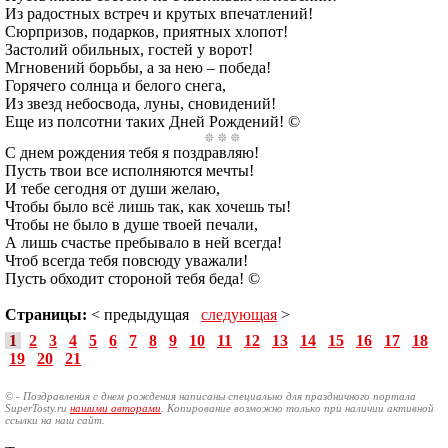
Из радостных встреч и крутых впечатлений!
Сюрпризов, подарков, приятных хлопот!
Застолий обильных, гостей у ворот!
Мгновений борьбы, а за нею – победа!
Горячего солнца и белого снега,
Из звезд небосвода, луны, сновидений!
Еще из полсотни таких Дней Рождений! ©
С днем рождения тебя я поздравляю!
Пусть твои все исполняются мечты!
И тебе сегодня от души желаю,
Чтобы было всё лишь так, как хочешь ты!
Чтобы не было в душе твоей печали,
А лишь счастье пребывало в ней всегда!
Чтоб всегда тебя повсюду уважали!
Пусть обходит стороной тебя беда! ©
Страницы:
< предыдущая
следующая
>
1
2
3
4
5
6
7
8
9
10
11
12
13
14
15
16
17
18
19
20
21
© - Поздравления с днем рождения написаны специально для праздничного портала
SuperTosty.ru
нашими авторами
. Копирование возможно только при наличии активной
ссылки на наш сайт.