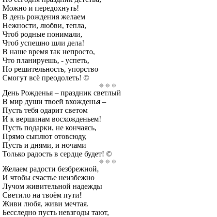
Можно и передохнуть!
В день рождения желаем
Нежности, любви, тепла,
Чтоб родные понимали,
Чтоб успешно шли дела!
В наше время так непросто,
Что планируешь, - успеть,
Но решительность, упорство
Смогут всё преодолеть! ©
День Рожденья – праздник светлый
В мир души твоей вхожденья –
Пусть тебя одарит светом
И к вершинам восхожденьем!
Пусть подарки, не кончаясь,
Прямо сыплют отовсюду,
Пусть и днями, и ночами
Только радость в сердце будет! ©
Желаем радости безбрежной,
И чтобы счастье неизбежно
Лучом живительной надежды
Светило на твоём пути!
Живи любя, живи мечтая.
Бесследно пусть невзгоды тают,