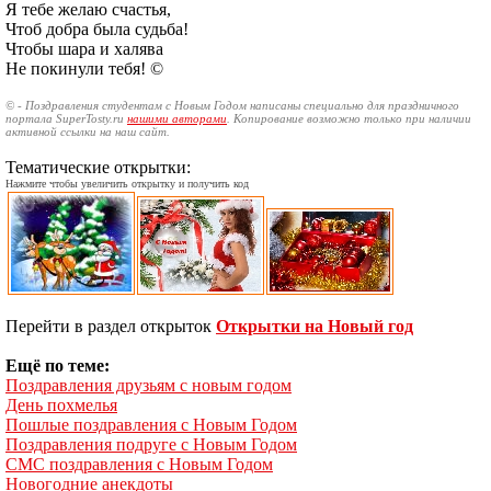
Я тебе желаю счастья,
Чтоб добра была судьба!
Чтобы шара и халява
Не покинули тебя! ©
© - Поздравления студентам с Новым Годом написаны специально для праздничного
портала SuperTosty.ru
нашими авторами
. Копирование возможно только при наличии
активной ссылки на наш сайт.
Тематические открытки:
Нажмите чтобы увеличить открытку и получить код
Перейти в раздел открыток
Открытки на Новый год
Ещё по теме:
Поздравления друзьям с новым годом
День похмелья
Пошлые поздравления с Новым Годом
Поздравления подруге с Новым Годом
СМС поздравления с Новым Годом
Новогодние анекдоты