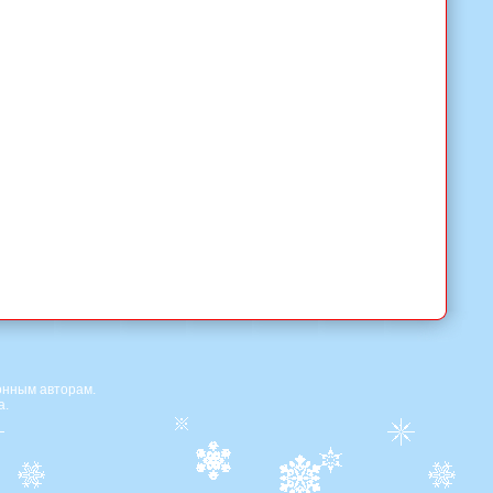
онным авторам.
а.