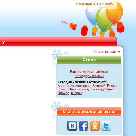
Признания в стихах
ику
Поиск по сайту
Скоро
Все праздники в августе
Календарь именин
Сегодня именины отмечают:
Анастасия
,
Антонина
,
Василий
,
Елена
,
Ефим
,
Иван
,
Ирина
,
Никанор
,
Павел
,
Прохор
,
Юлиан
Мы в социальных сетях