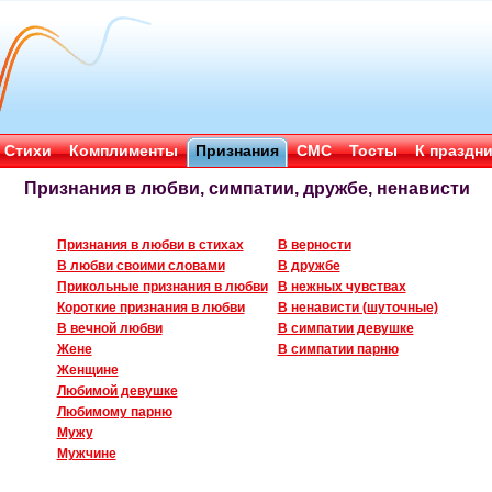
Стихи
Комплименты
Признания
СМС
Тосты
К праздн
Признания в любви, симпатии, дружбе, ненависти
Признания в любви в стихах
В верности
В любви своими словами
В дружбе
Прикольные признания в любви
В нежных чувствах
Короткие признания в любви
В ненависти (шуточные)
В вечной любви
В симпатии девушке
Жене
В симпатии парню
Женщине
Любимой девушке
Любимому парню
Мужу
Мужчине