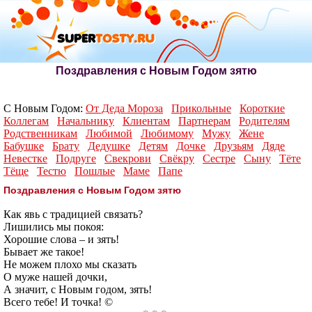
Поздравления с Новым Годом зятю
С Новым Годом:
От Деда Мороза
Прикольные
Короткие
Коллегам
Начальнику
Клиентам
Партнерам
Родителям
Родственникам
Любимой
Любимому
Мужу
Жене
Бабушке
Брату
Дедушке
Детям
Дочке
Друзьям
Дяде
Невестке
Подруге
Свекрови
Свёкру
Сестре
Сыну
Тёте
Тёще
Тестю
Пошлые
Маме
Папе
Поздравления с Новым Годом зятю
Как явь с традицией связать?
Лишились мы покоя:
Хорошие слова – и зять!
Бывает же такое!
Не можем плохо мы сказать
О муже нашей дочки,
А значит, с Новым годом, зять!
Всего тебе! И точка! ©