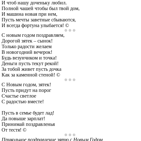
И чтоб нашу доченьку любил.
Полной чашей чтобы был твой дом,
И машина новая при нем,
Пусть мечты заветные сбываются,
И всегда фортуна улыбается! ©
С новым годом поздравляем,
Дорогой зятек – сынок!
Только радости желаем
В новогодний вечерок!
Будь везунчиком и точка!
Деньги пусть текут рекой!
За тобой живет пусть дочка
Как за каменной стеной! ©
С Новым годом, зятек!
Пусть придут на порог
Счастье светлое
С радостью вместе!
Пусть в семье будет лад!
Да повыше зарплат!
Принимай поздравленья
От тестя! ©
Прикольное поздравление зятю с Новым Годом