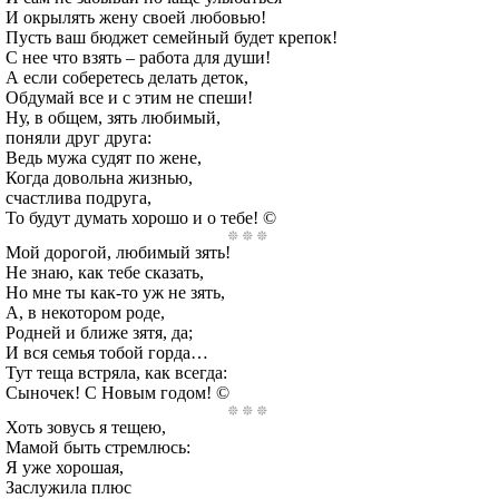
И окрылять жену своей любовью!
Пусть ваш бюджет семейный будет крепок!
С нее что взять – работа для души!
А если соберетесь делать деток,
Обдумай все и с этим не спеши!
Ну, в общем, зять любимый,
поняли друг друга:
Ведь мужа судят по жене,
Когда довольна жизнью,
счастлива подруга,
То будут думать хорошо и о тебе! ©
Мой дорогой, любимый зять!
Не знаю, как тебе сказать,
Но мне ты как-то уж не зять,
А, в некотором роде,
Родней и ближе зятя, да;
И вся семья тобой горда…
Тут теща встряла, как всегда:
Сыночек! С Новым годом! ©
Хоть зовусь я тещею,
Мамой быть стремлюсь:
Я уже хорошая,
Заслужила плюс