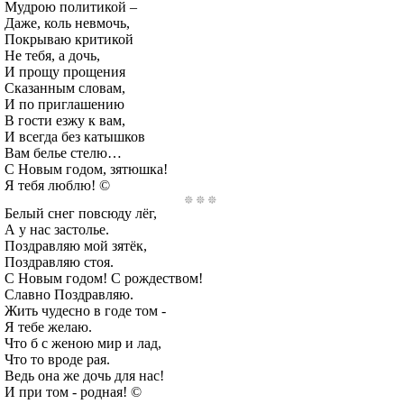
Мудрою политикой –
Даже, коль невмочь,
Покрываю критикой
Не тебя, а дочь,
И прощу прощения
Сказанным словам,
И по приглашению
В гости езжу к вам,
И всегда без катышков
Вам белье стелю…
С Новым годом, зятюшка!
Я тебя люблю! ©
Белый снег повсюду лёг,
А у нас застолье.
Поздравляю мой зятёк,
Поздравляю стоя.
С Новым годом! С рождеством!
Славно Поздравляю.
Жить чудесно в годе том -
Я тебе желаю.
Что б с женою мир и лад,
Что то вроде рая.
Ведь она же дочь для нас!
И при том - родная! ©