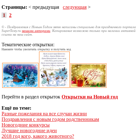
Страницы:
< предыдущая
следующая
>
1
2
© - Поздравления с Новым Годом зятю написаны специально для праздничного портала
SuperTosty.ru
нашими авторами
. Копирование возможно только при наличии активной
ссылки на наш сайт.
Тематические открытки:
Нажмите чтобы увеличить открытку и получить код
Перейти в раздел открыток
Открытки на Новый год
Ещё по теме:
Разные пожелания на все случаи жизни
Поздравления с новым годом родственникам
Новогодние конкурсы
Лучшие новогодние идеи
2018 год кого, какого животного?