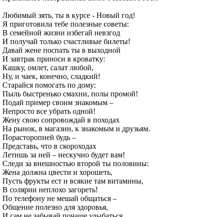
Любимый зять, ты в курсе - Новый год!
Я приготовила тебе полезные советы:
В семейной жизни избегай невзгод
И получай только счастливые билеты!
Давай жене поспать ты в выходной
И завтрак приноси в кроватку:
Кашку, омлет, салат любой,
Ну, и чаек, конечно, сладкий!
Старайся помогать по дому:
Пыль быстренько смахни, полы промой!
Подай пример своим знакомым –
Непросто все убрать одной!
Жену свою сопровождай в походах
На рынок, в магазин, к знакомым и друзьям.
Порасторопней будь –
Представь, что в скороходах
Летишь за ней – нескучно будет вам!
Следи за внешностью второй ты половины:
Жена должна цвести и хорошеть,
Пусть фрукты ест и всякие там витамины,
В солярии неплохо загореть!
По телефону не мешай общаться –
Общение полезно для здоровья,
И сам не забывай почаще улыбаться