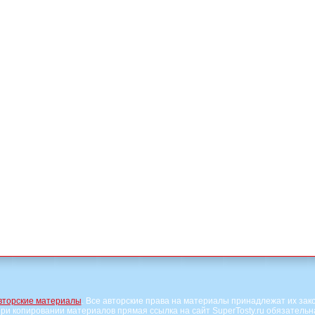
вторские материалы
. Все авторские права на материалы принадлежат их зак
ри копировании материалов прямая ссылка на сайт SuperTosty.ru обязательн