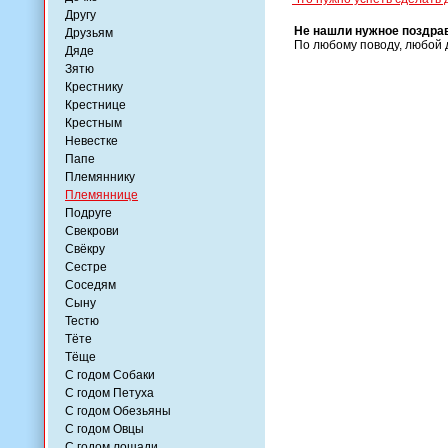
Другу
Не нашли нужное поздра
Друзьям
По любому поводу, любой 
Дяде
Зятю
Крестнику
Крестнице
Крестным
Невестке
Папе
Племяннику
Племяннице
Подруге
Свекрови
Свёкру
Сестре
Соседям
Сыну
Тестю
Тёте
Тёще
С годом Собаки
С годом Петуха
С годом Обезьяны
С годом Овцы
С годом лошади