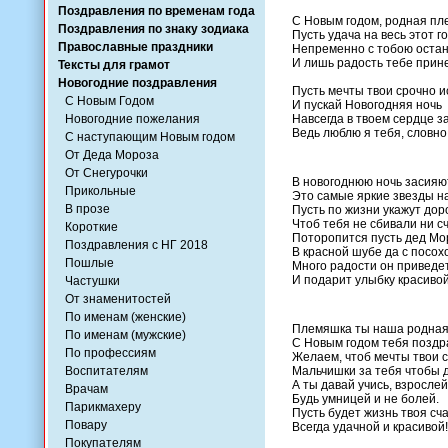
Поздравления по временам года
С Новым годом, родная пл
Поздравления по знаку зодиака
Пусть удача на весь этот г
Православные праздники
Непременно с тобою остан
И лишь радость тебе прин
Тексты для грамот
Новогодние поздравления
Пусть мечты твои срочно и
С Новым Годом
И пускай Новогодняя ночь
Новогодние пожелания
Навсегда в твоем сердце з
Ведь люблю я тебя, словно
С наступающим Новым годом
От Деда Мороза
От Снегурочки
В новогоднюю ночь засияют
Прикольные
Это самые яркие звезды на
В прозе
Пусть по жизни укажут доро
Чтоб тебя не сбивали ни с
Короткие
Поторопится пусть дед Мо
Поздравления с НГ 2018
В красной шубе да с посох
Пошлые
Много радости он приведет
И подарит улыбку красиво
Частушки
От знаменитостей
По именам (женские)
Племяшка ты наша родная
По именам (мужские)
С Новым годом тебя поздр
По профессиям
Желаем, чтоб мечты твои 
Воспитателям
Мальчишки за тебя чтобы 
А ты давай учись, взрослей
Врачам
Будь умницей и не болей.
Парикмахеру
Пусть будет жизнь твоя сч
Повару
Всегда удачной и красивой!
Покупателям