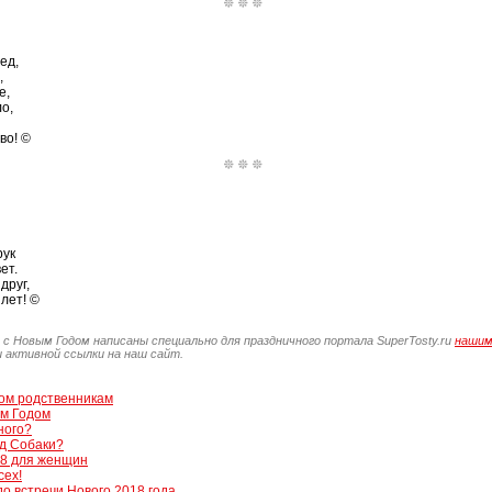
ед,
,
е,
о,
во! ©
рук
ет.
друг,
лет! ©
 с Новым Годом написаны специально для праздничного портала SuperTosty.ru
нашим
 активной ссылки на наш сайт.
ом родственникам
м Годом
тного?
од Собаки?
18 для женщин
сех!
до встречи Нового 2018 года