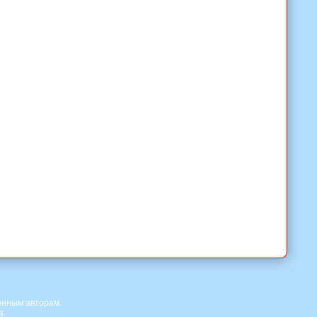
онным авторам.
а.