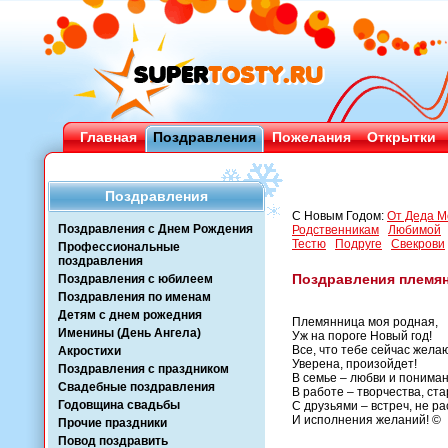
Главная
Поздравления
Пожелания
Открытки
Поздравления
С Новым Годом:
От Деда М
Поздравления с Днем Рождения
Родственникам
Любимой
Тестю
Подруге
Свекрови
Профессиональные
поздравления
Поздравления племя
Поздравления с юбилеем
Поздравления по именам
Детям с днем рожедния
Племянница моя родная,
Именины (День Ангела)
Уж на пороге Новый год!
Все, что тебе сейчас желаю
Акростихи
Уверена, произойдет!
Поздравления с праздником
В семье – любви и пониман
Свадебные поздравления
В работе – творчества, ста
Годовщина свадьбы
С друзьями – встреч, не р
И исполнения желаний! ©
Прочие праздники
Повод поздравить