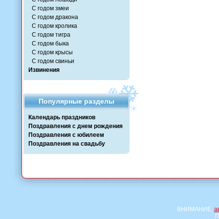
С годом змеи
С годом дракона
С годом кролика
С годом тигра
С годом быка
С годом крысы
С годом свиньи
Извинения
Популярные разделы
Календарь праздников
Поздравления с днем рождения
Поздравления с юбилеем
Поздравления на свадьбу
ВНИМАНИЕ,
а
П