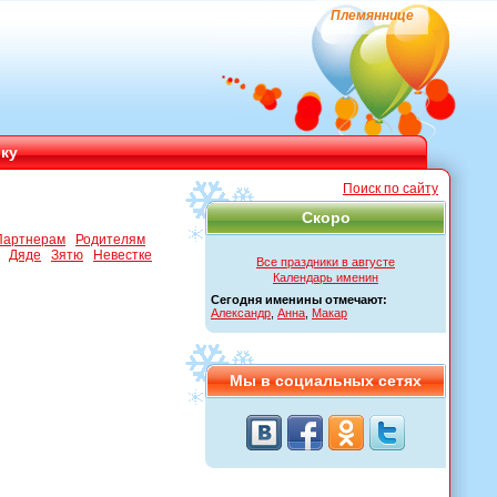
Племяннице
ику
Поиск по сайту
Скоро
Партнерам
Родителям
Дяде
Зятю
Невестке
Все праздники в августе
Календарь именин
Сегодня именины отмечают:
Александр
,
Анна
,
Макар
Мы в социальных сетях