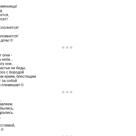
емянница!
од
ется,
есет!
сполнятся!
апомнится!
 дочь! ©
 огни -
 небе...
гу они,
частье ни беды.
роз с бородой
ом ярким, блестящим
 за собой
й племяшке! ©
,
авляем.
сбылись,
дрались.
,
астливой,
 ©