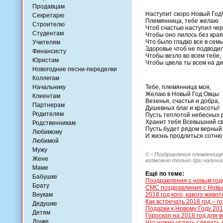
Продавцам
Наступит скоро Новый Год!
Секретарю
Племянница, тебе желаю
Строителю
Чтоб счастью наступил чер
Студентам
Чтобы оно лилось без края
Что было гладко все в семь
Учителям
Здоровье чтоб не подводил
Финансисту
Чтобы везло во всем тебе,
Юристам
Чтобы цвела ты всем на ди
Новогодние песни-переделки
Коллегам
Начальнику
Тебе, племянница моя,
Желаю в Новый Год Овцы
Клиентам
Везенья, счастья и добра,
Партнерам
Душевных благ и красоты!
Родителям
Пусть теплотой небесных 
Хранит тебя Всевышний св
Родственникам
Пусть будет рядом верный 
Любимому
И жизнь продлиться сотню 
Любимой
Мужу
© - Поздравления племяннице
Жене
возможно только при наличии
Маме
Ещё по теме:
Бабушке
Поздравления с новым год
Брату
СМС поздравления с Новы
Внукам
2018 год кого, какого живо
Как встречать 2018 год – г
Дедушке
Подарки к Новому Году 20
Детям
Гороскоп на 2018 год для в
Дочке
Что нужно успеть сделать 