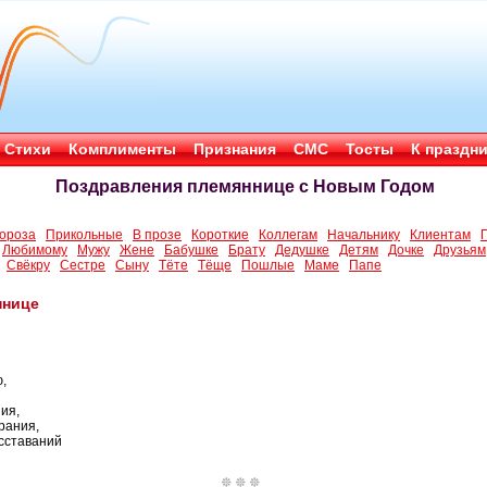
Стихи
Комплименты
Признания
СМС
Тосты
К праздн
Поздравления племяннице с Новым Годом
ороза
Прикольные
В прозе
Короткие
Коллегам
Начальнику
Клиентам
Любимому
Мужу
Жене
Бабушке
Брату
Дедушке
Детям
Дочке
Друзьям
Свёкру
Сестре
Сыну
Тёте
Тёще
Пошлые
Маме
Папе
ннице
,
ия,
рания,
асставаний