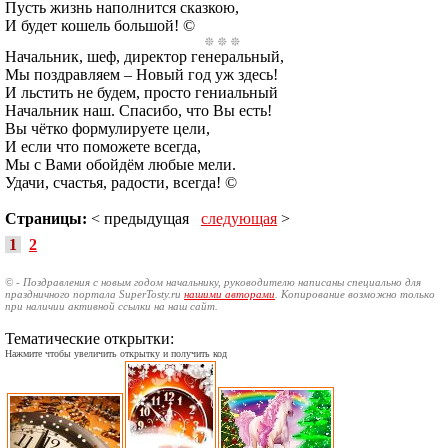
Пусть жизнь наполнится сказкою,
И будет кошель большой! ©
Начальник, шеф, директор генеральный,
Мы поздравляем – Новый год уж здесь!
И льстить не будем, просто гениальный
Начальник наш. Спасибо, что Вы есть!
Вы чётко формулируете цели,
И если что поможете всегда,
Мы с Вами обойдём любые мели.
Удачи, счастья, радости, всегда! ©
Страницы:
< предыдущая
следующая
>
1
2
© - Поздравления с новым годом начальнику, руководителю написаны специально для
праздничного портала SuperTosty.ru
нашими авторами
. Копирование возможно только
при наличии активной ссылки на наш сайт.
Тематические открытки:
Нажмите чтобы увеличить открытку и получить код