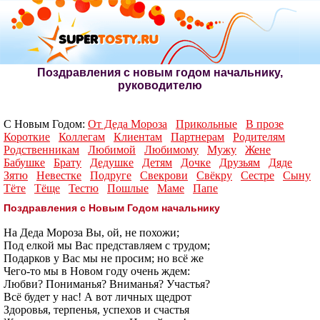
Поздравления с новым годом начальнику,
руководителю
С Новым Годом:
От Деда Мороза
Прикольные
В прозе
Короткие
Коллегам
Клиентам
Партнерам
Родителям
Родственникам
Любимой
Любимому
Мужу
Жене
Бабушке
Брату
Дедушке
Детям
Дочке
Друзьям
Дяде
Зятю
Невестке
Подруге
Свекрови
Свёкру
Сестре
Сыну
Тёте
Тёще
Тестю
Пошлые
Маме
Папе
Поздравления с Новым Годом начальнику
На Деда Мороза Вы, ой, не похожи;
Под елкой мы Вас представляем с трудом;
Подарков у Вас мы не просим; но всё же
Чего-то мы в Новом году очень ждем:
Любви? Пониманья? Вниманья? Участья?
Всё будет у нас! А вот личных щедрот
Здоровья, терпенья, успехов и счастья