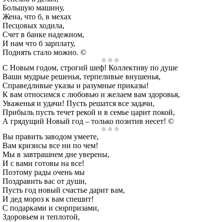
Большую машину,
Жена, что б, в мехах
Песцовых ходила,
Счет в банке надежном,
И нам что б зарплату,
Поднять стало можно. ©
С Новым годом, строгий шеф! Коллективу по душе
Ваши мудрые решенья, терпеливые внушенья,
Справедливые указы и разумные приказы!
К вам относимся с любовью и желаем вам здоровья,
Уваженья и удачи! Пусть решатся все задачи,
Прибыль пусть течет рекой и в семье царит покой,
А грядущий Новый год – только позитив несет! ©
Вы править заводом умеете,
Вам кризисы все ни по чем!
Мы в завтрашнем дне уверены,
И с вами готовы на все!
Поэтому рады очень мы
Поздравить вас от души,
Пусть год новый счастье дарит вам,
И дед мороз к вам спешит!
С подарками и сюрпризами,
Здоровьем и теплотой,