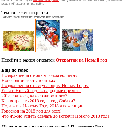
портала SuperTosty.ru
нашими авторами
. Копирование возможно только при наличии
активной ссылки на наш сайт.
Тематические открытки:
Нажмите чтобы увеличить открытку и получить код
Перейти в раздел открыток
Открытки на Новый год
Ещё по теме:
Поздравления с новым годом коллегам
Новогодние тосты в стихах
Поздравления с наступающим Новым Годом
Если в Новый год... - народные приметы
2018 год кого, какого животного?
Как встречать 2018 год – год Собаки?
Подарки к Новому Году 2018 для женщин
Гороскоп на 2018 год для всех!
Что нужно успеть сделать до встречи Нового 2018 года
Не нашли нужное поздравление?
Предлагаем Вам