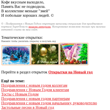
Кофе вкусным выходило,
Память Вас не подводила.
В коллективе меньше "змей"
И побольше хороших людей. ©
© - Поздравления с Новым Годом секретарю написаны специально для праздничного
портала SuperTosty.ru
нашими авторами
. Копирование возможно только при наличии
активной ссылки на наш сайт.
Тематические открытки:
Нажмите чтобы увеличить открытку и получить код
Перейти в раздел открыток
Открытки на Новый год
Ещё по теме:
Поздравления с новым годом коллегам
Поздравления с Новым Годом клиентам
Тосты с Новым Годом
Поздравления с новым годом партнерам
Поздравления с новым годом начальнику, руководителю
Застольные песни в Новый год