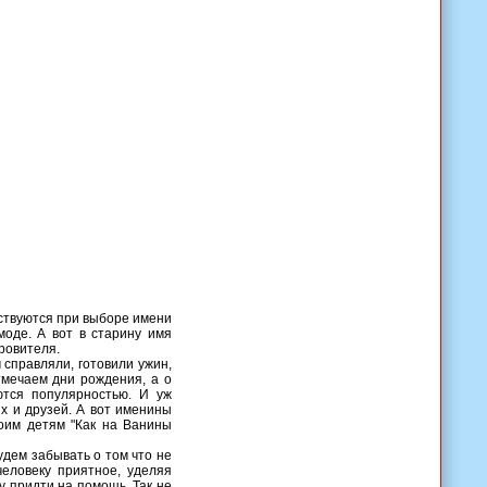
дствуются при выборе имени
моде. А вот в старину имя
ровителя.
ы
справляли, готовили ужин,
тмечаем дни рождения, а о
ются популярностью. И уж
х и друзей. А вот именины
оим детям "Как на Ванины
удем забывать о том что не
человеку приятное, уделяя
у придти на помощь. Так не