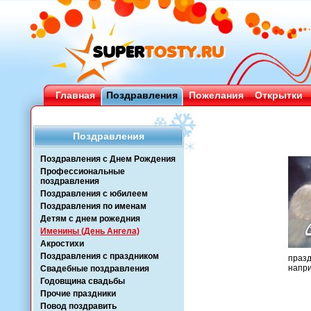
Главная
Поздравления
Пожелания
Открытки
Поздравления
Поздравления с Днем Рождения
Профессиональные
поздравления
Поздравления с юбилеем
Поздравления по именам
Детям с днем рожедния
Именины (День Ангела)
Акростихи
Поздравления с праздником
празд
напри
Свадебные поздравления
Годовщина свадьбы
Прочие праздники
Повод поздравить