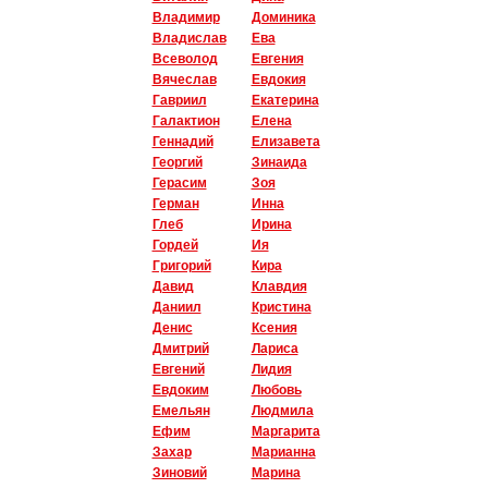
Владимир
Доминика
Владислав
Ева
Всеволод
Евгения
Вячеслав
Евдокия
Гавриил
Екатерина
Галактион
Елена
Геннадий
Елизавета
Георгий
Зинаида
Герасим
Зоя
Герман
Инна
Глеб
Ирина
Гордей
Ия
Григорий
Кира
Давид
Клавдия
Даниил
Кристина
Денис
Ксения
Дмитрий
Лариса
Евгений
Лидия
Евдоким
Любовь
Емельян
Людмила
Ефим
Маргарита
Захар
Марианна
Зиновий
Марина