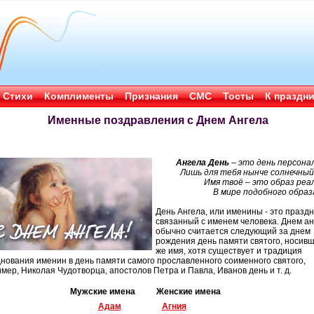
Стихи
Комплименты
Признания
СМС
Тосты
К праздн
Именные поздравления с Днем Ангела
Ангела День
– это день персона
Лишь для тебя нынче солнечный
Имя твоё – это образ реа
В мире подобного образ
День Ангела, или именины - это праздн
связанный с именем человека. Днем ан
обычно считается следующий за днем
рождения день памяти святого, носивш
же имя, хотя существует и традиция
нования именин в день памяти самого прославленного соименного святого,
мер, Николая Чудотворца, апостолов Петра и Павла, Иванов день и т. д.
Мужские имена Женские имена
Адам
Агния