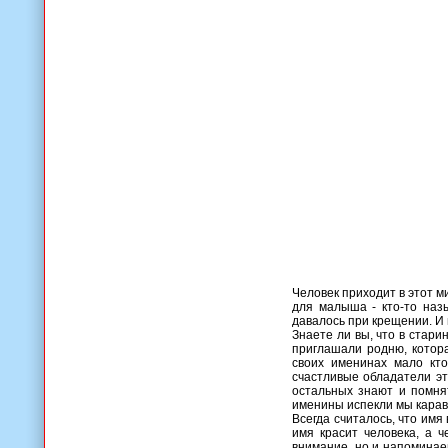
Человек приходит в этот м
для малыша - кто-то назы
давалось при крещении. И 
Знаете ли вы, что в стари
приглашали родню, котор
своих именинах мало кто
счастливые обладатели эт
остальных знают и помня
именины испекли мы карава
Всегда считалось, что имя
имя красит человека, а 
внимание, но и напоминаем