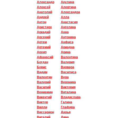
Александр
Акулина
Алексей
Алевтина
Анатолий
Александра
Андрей
Алла
Антон
Анастасия
Аристарх
Ангелина
Аркадий
Анна
Арсений
Антонина
Артем
Анфиса
Артемий
Ариадна
Архип
Арина
Афанасий
Валентина
Богдан
Валерия
Борис
Варвара
Вадим
Василиса
Валентин
Вера
Валерий
Вероника
Василий
Виктория
Вениамин
Виталина
Викентий
Владислава
Виктор
Галина
Вилли
Глафира
Виссарион
Дарья
Виталий
Дина