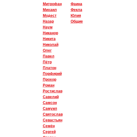
Митрофан
Фаина
Михаил
Фекла
Модест
Юлия
Назар
Общие
Наум
Никанор
Никита
Николай
Олег
Павел
Пётр
Платон
Порфирий
Прохор
Роман
Ростислав
Савелий
Самсон
Самуил
Святослав
Севастьян
Семён
Сергей