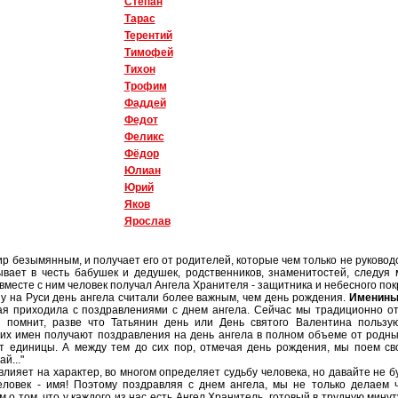
Степан
Тарас
Терентий
Тимофей
Тихон
Трофим
Фаддей
Федот
Феликс
Фёдор
Юлиан
Юрий
Яков
Ярослав
ир безымянным, и получает его от родителей, которые чем только не руково
вает в честь бабушек и дедушек, родственников, знаменитостей, следуя 
вместе с ним человек получал Ангела Хранителя - защитника и небесного пок
ну на Руси день ангела считали более важным, чем день рождения.
Именин
ая приходила с поздравлениями с днем ангела. Сейчас мы традиционно о
 помнит, разве что Татьянин день или День святого Валентина пользу
их имен получают поздравления на день ангела в полном объеме от родны
т единицы. А между тем до сих пор, отмечая день рождения, мы поем св
й..."
 влияет на характер, во многом определяет судьбу человека, но давайте не б
человек - имя! Поэтому поздравляя с днем ангела, мы не только делаем 
 о том, что у каждого из нас есть Ангел Хранитель, готовый в трудную минут