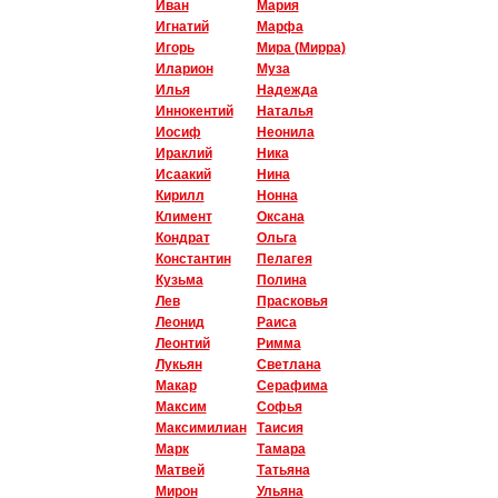
Иван
Мария
Игнатий
Марфа
Игорь
Мира (Мирра)
Иларион
Муза
Илья
Надежда
Иннокентий
Наталья
Иосиф
Неонила
Ираклий
Ника
Исаакий
Нина
Кирилл
Нонна
Климент
Оксана
Кондрат
Ольга
Константин
Пелагея
Кузьма
Полина
Лев
Прасковья
Леонид
Раиса
Леонтий
Римма
Лукьян
Светлана
Макар
Серафима
Максим
Софья
Максимилиан
Таисия
Марк
Тамара
Матвей
Татьяна
Мирон
Ульяна