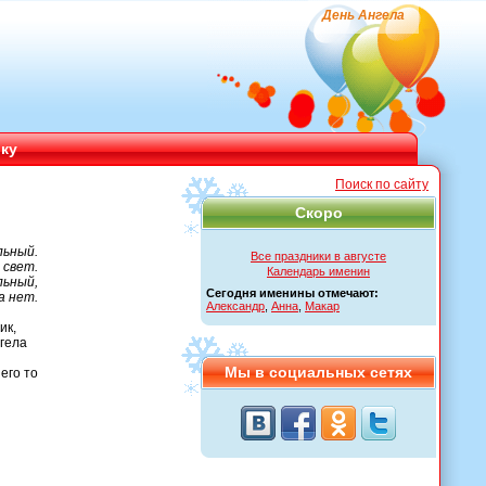
День Ангела
ику
Поиск по сайту
Скоро
льный.
Все праздники в августе
 свет.
Календарь именин
льный,
Сегодня именины отмечают:
а нет.
Александр
,
Анна
,
Макар
ик,
гела
Мы в социальных сетях
его то