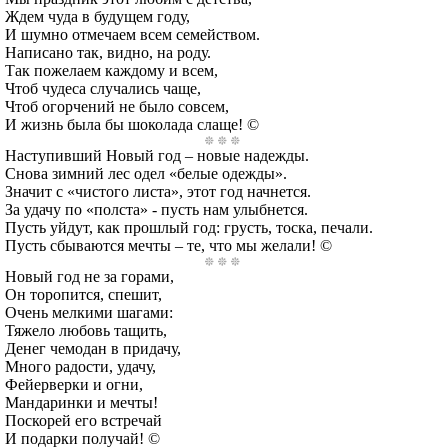
Ждем чуда в будущем году,
И шумно отмечаем всем семейством.
Написано так, видно, на роду.
Так пожелаем каждому и всем,
Чтоб чудеса случались чаще,
Чтоб огорчений не было совсем,
И жизнь была бы шоколада слаще! ©
Наступивший Новый год – новые надежды.
Снова зимний лес одел «белые одежды».
Значит с «чистого листа», этот год начнется.
За удачу по «полста» - пусть нам улыбнется.
Пусть уйдут, как прошлый год: грусть, тоска, печали.
Пусть сбываются мечты – те, что мы желали! ©
Новый год не за горами,
Он торопится, спешит,
Очень мелкими шагами:
Тяжело любовь тащить,
Денег чемодан в придачу,
Много радости, удачу,
Фейерверки и огни,
Мандаринки и мечты!
Поскорей его встречай
И подарки получай! ©