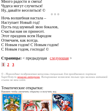
Много радости и смеха!
Чудеса могут случиться!
Ну, давайте веселиться! ©
Ночь волшебная настала –
Наступает Новый год!
Пусть под шумный звон бокалов,
Счастья нам он принесет.
Этот праздник всем Народом
Отмечаем, как всегда.
С Новым годом! С Новым годом!
С Новым годом, господа! ©
Страницы:
< предыдущая
следующая
>
1
2
3
© - Новогодние поздравления написаны специально для праздничного портала
SuperTosty.ru
нашими авторами
. Копирование возможно только при наличии активной
ссылки на наш сайт.
Тематические открытки:
Нажмите чтобы увеличить открытку и получить код