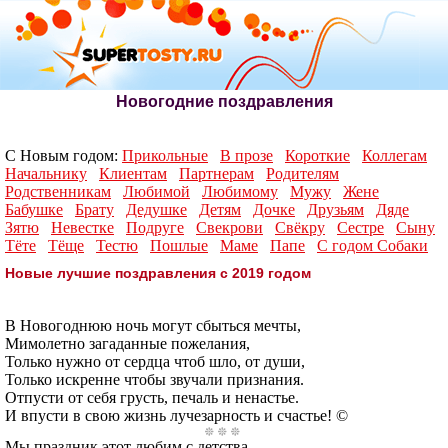
Новогодние поздравления
С Новым годом:
Прикольные
В прозе
Короткие
Коллегам
Начальнику
Клиентам
Партнерам
Родителям
Родственникам
Любимой
Любимому
Мужу
Жене
Бабушке
Брату
Дедушке
Детям
Дочке
Друзьям
Дяде
Зятю
Невестке
Подруге
Свекрови
Свёкру
Сестре
Сыну
Тёте
Тёще
Тестю
Пошлые
Маме
Папе
С годом Собаки
Новые лучшие поздравления с 2019 годом
В Новогоднюю ночь могут сбыться мечты,
Мимолетно загаданные пожелания,
Только нужно от сердца чтоб шло, от души,
Только искренне чтобы звучали признания.
Отпусти от себя грусть, печаль и ненастье.
И впусти в свою жизнь лучезарность и счастье! ©
Мы праздник этот любим с детства,