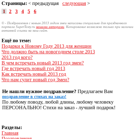
Страницы:
< предыдущая
следующая
>
1
2
3
4
5
6
© - Поздравления с новым 2013 годом змеи написаны специально для праздничного
портала SuperTosty.ru
нашими авторами
. Копирование возможно только при наличии
активной ссылки на наш сайт.
Ещё по теме:
Подарки к Новому Году 2013 для женщин
Что должно быть на новогоднем столе 2013
2013 год кого?
В чем встречать новый 2013 год змеи?
Где встречать новый год 2013
Как встречать новый 2013 год
Что нам сулит новый год Змеи?
Не нашли нужное поздравление?
Предлагаем Вам
поздравление в стихах на заказ!
По любому поводу, любой длины, любому человеку
ПЕРСОНАЛЬНО! Стихи на заказ - лучший подарок!
Разделы:
Главная
Поздравления