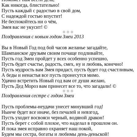
Как никогда, блистательно!
Пусть каждый с радостью в свой дом,
С надеждой гостью впустит!
Не беспокойтесь ни о чём,
Змея вас не укусит! ©
Поздравления с новым годом Змеи 2013
Вы в Новый Год под бой часов желанье загадайте,
Шампанское друзьям своим почаще подливайте,
Пусть год Змеи пройдет у всех особенно успешно,
Пусть будет счастье, радость, смех, ну и любовь, конечно!
Пусть мудрость вам Змея придаст, пусть будет год счастливым,
А беды и ненастья все пусть пронесутся мимо.
Удачно встретить Новый год вам от души желаю,
Пусть Дед Мороз вам принесет все то, что загадали! ©
Поздравления сестре с годом Змеи
Пусть проблемы-неудачи унесет минувший год!
Нынче будет все иначе, без печалей и невзгод,
Пусть уходит восвояси черный, водяной дракон!
Пусть берет с собой плохое, что наделал в прошлом он.
И пока змея исправно охраняет наш покой,
Будем мы сестра, богаты и любимы день-деньской!