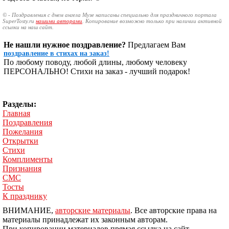
© - Поздравления с днем ангела Музе написаны специально для праздничного портала
SuperTosty.ru
нашими авторами
. Копирование возможно только при наличии активной
ссылки на наш сайт.
Не нашли нужное поздравление?
Предлагаем Вам
поздравление в стихах на заказ!
По любому поводу, любой длины, любому человеку
ПЕРСОНАЛЬНО! Стихи на заказ - лучший подарок!
Разделы:
Главная
Поздравления
Пожелания
Открытки
Стихи
Комплименты
Признания
СМС
Тосты
К празднику
ВНИМАНИЕ,
авторские материалы
. Все авторские права на
материалы принадлежат их законным авторам.
При копировании материалов прямая ссылка на сайт