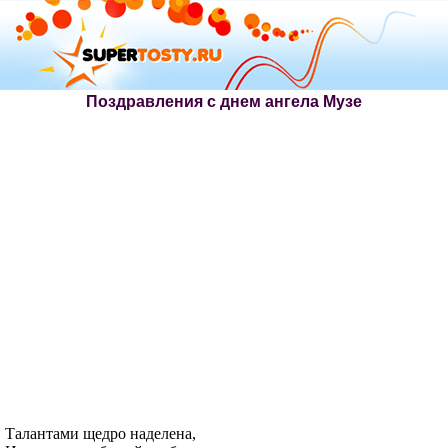
Поздравления с днем ангела Музе
Талантами щедро наделена,