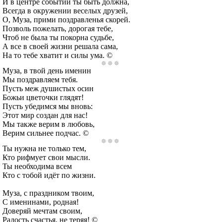
И в центре событий ты быть должна,
Всегда в окружении веселых друзей,
О, Муза, прими поздравленья скорей.
Позволь пожелать, дорогая тебе,
Чтоб не была ты покорна судьбе,
А все в своей жизни решала сама,
На то тебе хватит и силы ума. ©
Муза, в твой день именин
Мы поздравляем тебя.
Пусть меж душистых осин
Божьи цветочки глядят!
Пусть убедимся мы вновь:
Этот мир создан для нас!
Мы также верим в любовь,
Верим сильнее подчас. ©
Ты нужна не только тем,
Кто рифмует свои мысли.
Ты необходима всем
Кто с тобой идёт по жизни.
Муза, с праздником твоим,
С именинами, родная!
Доверяй мечтам своим,
Радость счастья, не теряя! ©