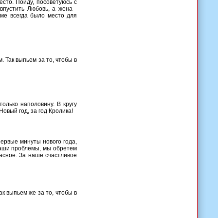
есто. Пойду, посоветуюсь с
 впустить Любовь, а жена -
оме всегда было место для
 Так выпьем за то, чтобы в
только наполовину. В кругу
Новый год, за год Кролика!
первые минуты нового года,
наши проблемы, мы обретем
асное. За наше счастливое
к выпьем же за то, чтобы в