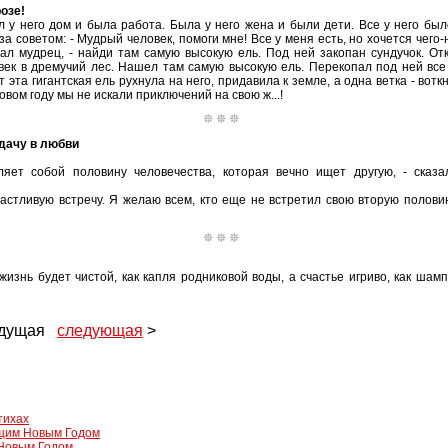
озе!
л у него дом и была работа. Была у него жена и были дети. Все у него был
а советом: - Мудрый человек, помоги мне! Все у меня есть, но хочется чего-
вал мудрец, - найди там самую высокую ель. Под ней закопан сундучок. От
век в дремучий лес. Нашел там самую высокую ель. Перекопал под ней все 
ут эта гигантская ель рухнула на него, придавила к земле, а одна ветка - вотк
овом году мы не искали приключений на свою ж...!
удачу в любви
яет собой половину человечества, которая вечно ищет другую, - сказа
стливую встречу. Я желаю всем, кто еще не встретил свою вторую половин
жизнь будет чистой, как капля родниковой воды, а счастье игриво, как шам
ыдущая
следующая
>
тихах
щим Новым Годом
Новым Годом