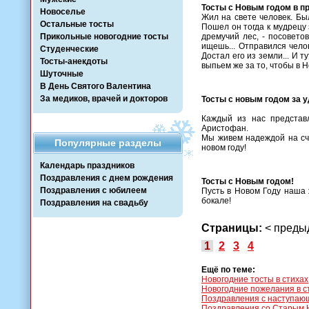
Тосты с Новым годом в пр
Новоселье
Жил на свете человек. Бы
Остальные тосты
Пошел он тогда к мудрецу з
Прикольные новогодние тосты
дремучий лес, - посовето
ищешь... Отправился чело
Студенческие
Достал его из земли... И т
Тосты-анекдоты
выпьем же за то, чтобы в Н
Шуточные
В День Святого Валентина
За медиков, врачей и докторов
Тосты с новым годом за 
Каждый из нас представл
Аристофан.
Мы живем надеждой на сча
Популярные разделы
новом году!
Календарь праздников
Поздравления с днем рождения
Тосты с Новым годом!
Поздравления с юбилеем
Пусть в Новом Году наша 
бокале!
Поздравления на свадьбу
Страницы:
< пред
1
2
3
4
Ещё по теме:
Новогодние тосты в стихах
Новогодние пожелания в с
Поздравления с наступаю
Поздравления со Старым 