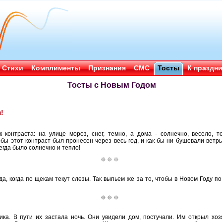
Стихи
Комплименты
Признания
СМС
Тосты
К праздн
Тосты с Новым Годом
!
 контраста: на улице мороз, снег, темно, а дома - солнечно, весело, т
бы этот контраст был пронесен через весь год, и как бы ни бушевали ветр
егда было солнечно и тепло!
да, когда по щекам текут слезы. Так выпьем же за то, чтобы в Новом Году 
а. В пути их застала ночь. Они увидели дом, постучали. Им открыл хозя