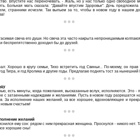
тво. Впустите нас переночевать. - Жаль, но у нас только одно свободное м
тить. Больная мать сказала: "Давайте впустим Здоровье". Дочь предложила
или, странники исчезли. Так выпьем за то, чтобы в новом году в нашем д
ва!
гасимая свеча его души. Но свеча эта часто накрыта непроницаемым колпаком.
ши беспрепятственно доходил бы до друзей.
л: Хорошо в кругу семьи, Тихо встретить год Свиньи... По-моему, он прав 
од Тигра, и год Кролика и другие годы. Предлагаю поднять тост за нынешний 
оду
ью, есть минуты, когда пожелания, высказанные вслух, исполняются. Это - 
ее с затаенными надеждами и желаниями. Пусть в новом году разрешатся 
ов. За исполнение наших желаний, за все хорошее, вдохновляющее и прекр
 новым счастьем!
сполнение желаний
снился ему сон: рядом с ним прекрасная женщина. Проснулся - никого нет. Та
все хорошие сны!