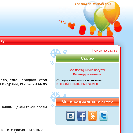
Тосты за новый год
ику
Поиск по сайту
Скоро
Все праздники в августе
Календарь именин
епло, елка нарядная, стол
Сегодня именины отмечают:
Игнатий
,
Прасковья
,
Фёдор
ы и бураны, как бы ни было
Мы в социальных сетях
по нашим щекам текли слезы
ин и спросил: "Кто вы?" -