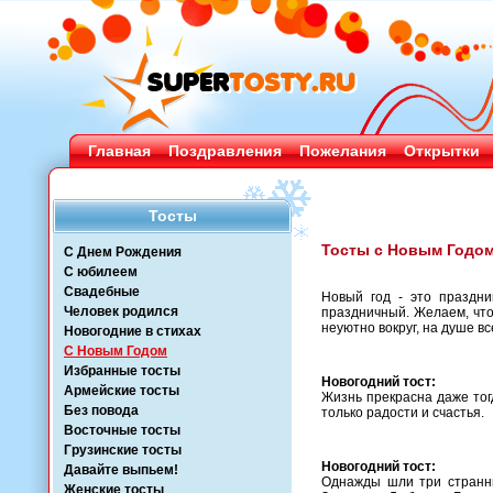
Главная
Поздравления
Пожелания
Открытки
Тосты
Тосты с Новым Годом
С Днем Рождения
С юбилеем
Свадебные
Новый год - это праздник
Человек родился
праздничный. Желаем, что
неуютно вокруг, на душе вс
Новогодние в стихах
С Новым Годом
Избранные тосты
Новогодний тост:
Армейские тосты
Жизнь прекрасна даже тог
Без повода
только радости и счастья.
Восточные тосты
Грузинские тосты
Новогодний тост:
Давайте выпьем!
Однажды шли три странник
Женские тосты