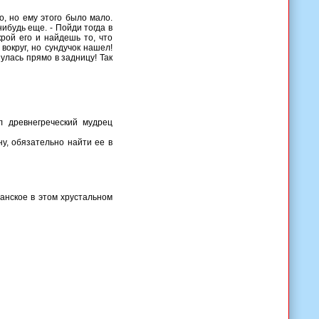
о, но ему этого было мало.
нибудь еще. - Пойди тогда в
крой его и найдешь то, что
вокруг, но сундучок нашел!
нулась прямо в задницу! Так
л древнегреческий мудрец
у, обязательно найти ее в
панское в этом хрустальном