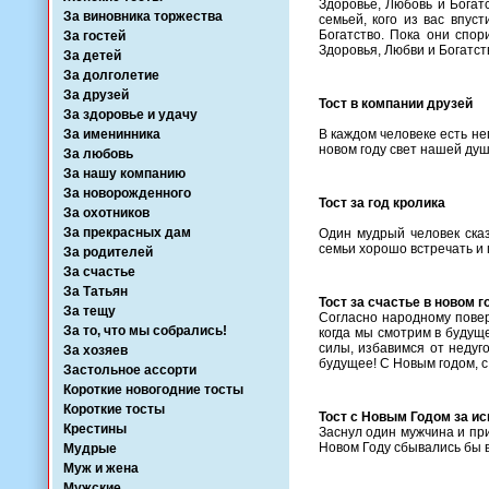
Здоровье, Любовь и Богатс
За виновника торжества
семьей, кого из вас впус
Богатство. Пока они спор
За гостей
Здоровья, Любви и Богатст
За детей
За долголетие
За друзей
Тост в компании друзей
За здоровье и удачу
За именинника
В каждом человеке есть не
новом году свет нашей ду
За любовь
За нашу компанию
За новорожденного
Тост за год кролика
За охотников
За прекрасных дам
Один мудрый человек сказа
семьи хорошо встречать и г
За родителей
За счастье
За Татьян
Тост за счастье в новом г
За тещу
Согласно народному повер
За то, что мы собрались!
когда мы смотрим в будущ
силы, избавимся от недуг
За хозяев
будущее! С Новым годом, с
Застольное ассорти
Короткие новогодние тосты
Короткие тосты
Тост с Новым Годом за и
Крестины
Заснул один мужчина и при
Новом Году сбывались бы 
Мудрые
Муж и жена
Мужские