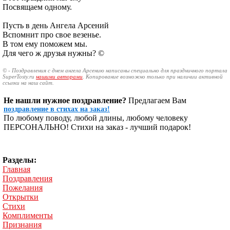
Посвящаем одному.
Пусть в день Ангела Арсений
Вспомнит про свое везенье.
В том ему поможем мы.
Для чего ж друзья нужны? ©
© - Поздравления с днем ангела Арсению написаны специально для праздничного портала
SuperTosty.ru
нашими авторами
. Копирование возможно только при наличии активной
ссылки на наш сайт.
Не нашли нужное поздравление?
Предлагаем Вам
поздравление в стихах на заказ!
По любому поводу, любой длины, любому человеку
ПЕРСОНАЛЬНО! Стихи на заказ - лучший подарок!
Разделы:
Главная
Поздравления
Пожелания
Открытки
Стихи
Комплименты
Признания