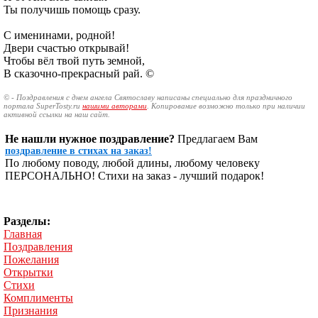
Ты получишь помощь сразу.
С именинами, родной!
Двери счастью открывай!
Чтобы вёл твой путь земной,
В сказочно-прекрасный рай. ©
© - Поздравления с днем ангела Святославу написаны специально для праздничного
портала SuperTosty.ru
нашими авторами
. Копирование возможно только при наличии
активной ссылки на наш сайт.
Не нашли нужное поздравление?
Предлагаем Вам
поздравление в стихах на заказ!
По любому поводу, любой длины, любому человеку
ПЕРСОНАЛЬНО! Стихи на заказ - лучший подарок!
Разделы:
Главная
Поздравления
Пожелания
Открытки
Стихи
Комплименты
Признания