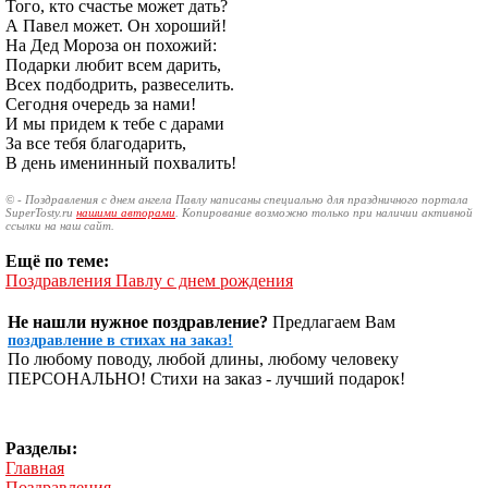
Того, кто счастье может дать?
А Павел может. Он хороший!
На Дед Мороза он похожий:
Подарки любит всем дарить,
Всех подбодрить, развеселить.
Сегодня очередь за нами!
И мы придем к тебе с дарами
За все тебя благодарить,
В день именинный похвалить!
© - Поздравления с днем ангела Павлу написаны специально для праздничного портала
SuperTosty.ru
нашими авторами
. Копирование возможно только при наличии активной
ссылки на наш сайт.
Ещё по теме:
Поздравления Павлу с днем рождения
Не нашли нужное поздравление?
Предлагаем Вам
поздравление в стихах на заказ!
По любому поводу, любой длины, любому человеку
ПЕРСОНАЛЬНО! Стихи на заказ - лучший подарок!
Разделы:
Главная
Поздравления