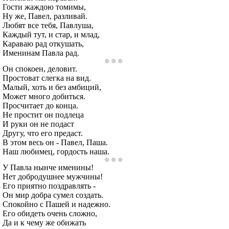
Гости жаждою томимы,
Ну же, Павел, разливай.
Любят все тебя, Павлуша,
Каждый тут, и стар, и млад,
Караваю рад откушать,
Именинам Павла рад.
Он спокоен, деловит.
Простоват слегка на вид.
Малый, хоть и без амбиций,
Может много добиться.
Просчитает до конца.
Не простит он подлеца
И руки он не подаст
Другу, что его предаст.
В этом весь он - Павел, Паша.
Наш любимец, гордость наша.
У Павла нынче именины!
Нет добродушнее мужчины!
Его приятно поздравлять -
Он мир добра сумел создать.
Спокойно с Пашей и надежно.
Его обидеть очень сложно,
Да и к чему же обижать