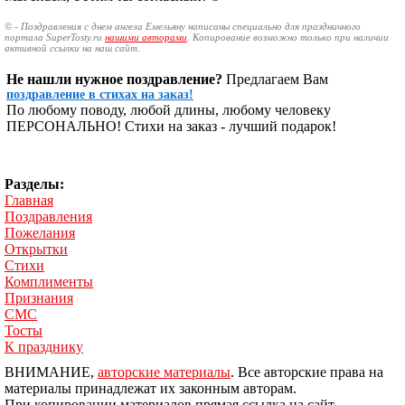
© - Поздравления с днем ангела Емельяну написаны специально для праздничного
портала SuperTosty.ru
нашими авторами
. Копирование возможно только при наличии
активной ссылки на наш сайт.
Не нашли нужное поздравление?
Предлагаем Вам
поздравление в стихах на заказ!
По любому поводу, любой длины, любому человеку
ПЕРСОНАЛЬНО! Стихи на заказ - лучший подарок!
Разделы:
Главная
Поздравления
Пожелания
Открытки
Стихи
Комплименты
Признания
СМС
Тосты
К празднику
ВНИМАНИЕ,
авторские материалы
. Все авторские права на
материалы принадлежат их законным авторам.
При копировании материалов прямая ссылка на сайт