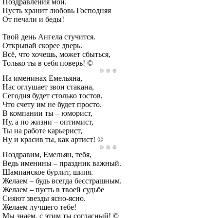
Поздравления мои.
Пусть хранит любовь Господняя
От печали и беды!
Твой день Ангела стучится.
Открывай скорее дверь.
Всё, что хочешь, может сбыться,
Только ты в себя поверь! ©
На именинах Емельяна,
Нас оглушает звон стакана,
Сегодня будет столько тостов,
Что счету им не будет просто.
В компании ты – юморист,
Ну, а по жизни – оптимист,
Ты на работе карьерист,
Ну и красив ты, как артист! ©
Поздравим, Емельян, тебя,
Ведь именины – праздник важный.
Шампанское бурлит, шипя.
Желаем – будь всегда бесстрашным.
Желаем – пусть в твоей судьбе
Сияют звезды ясно-ясно.
Желаем лучшего тебе!
Мы знаем, с этим ты согласный! ©