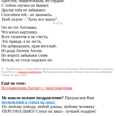
Простой, общительный, не гордый.
С тобою скучно не бывает.
Друзья тебя не забывают.
Способностей - не занимать.
Твой лозунг - "Хочу все знать!".
Он не тот Антошка,
Что копал картошку.
Всех талантов и не счесть,
Это правда, а не лесть.
Он добродушен, нрав веселый,
Из рода Антеев Антон.
Но верить забываки слову
Нельзя, не столь надежен он.
© - Поздравления с днем ангела Антону написаны специально для праздничного портала
SuperTosty.ru
нашими авторами
. Копирование возможно только при наличии активной
ссылки на наш сайт.
Ещё по теме:
Поздравления Антону с днем рождения
Не нашли нужное поздравление?
Предлагаем Вам
поздравление в стихах на заказ!
По любому поводу, любой длины, любому человеку
ПЕРСОНАЛЬНО! Стихи на заказ - лучший подарок!