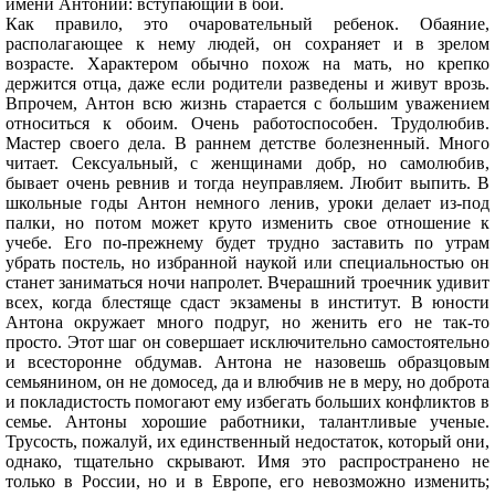
имени Антоний: вступающий в бой.
Как правило, это очаровательный ребенок. Обаяние,
располагающее к нему людей, он сохраняет и в зрелом
возрасте. Характером обычно похож на мать, но крепко
держится отца, даже если родители разведены и живут врозь.
Впрочем, Антон всю жизнь старается с большим уважением
относиться к обоим. Очень работоспособен. Трудолюбив.
Мастер своего дела. В раннем детстве болезненный. Много
читает. Сексуальный, с женщинами добр, но самолюбив,
бывает очень ревнив и тогда неуправляем. Любит выпить. В
школьные годы Антон немного ленив, уроки делает из-под
палки, но потом может круто изменить свое отношение к
учебе. Его по-прежнему будет трудно заставить по утрам
убрать постель, но избранной наукой или специальностью он
станет заниматься ночи напролет. Вчерашний троечник удивит
всех, когда блестяще сдаст экзамены в институт. В юности
Антона окружает много подруг, но женить его не так-то
просто. Этот шаг он совершает исключительно самостоятельно
и всесторонне обдумав. Антона не назовешь образцовым
семьянином, он не домосед, да и влюбчив не в меру, но доброта
и покладистость помогают ему избегать больших конфликтов в
семье. Антоны хорошие работники, талантливые ученые.
Трусость, пожалуй, их единственный недостаток, который они,
однако, тщательно скрывают. Имя это распространено не
только в России, но и в Европе, его невозможно изменить;