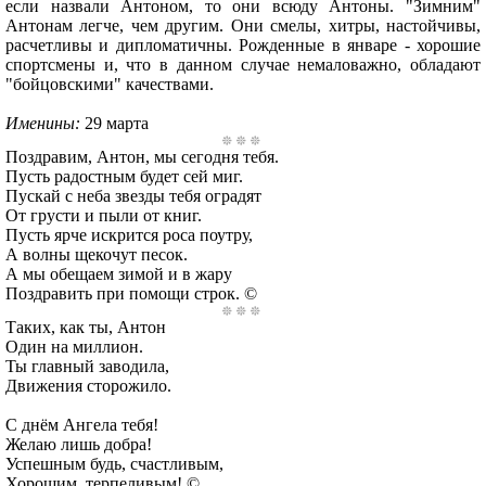
если назвали Антоном, то они всюду Антоны. "Зимним"
Антонам легче, чем другим. Они смелы, хитры, настойчивы,
расчетливы и дипломатичны. Рожденные в январе - хорошие
спортсмены и, что в данном случае немаловажно, обладают
"бойцовскими" качествами.
Именины:
29 марта
Поздравим, Антон, мы сегодня тебя.
Пусть радостным будет сей миг.
Пускай с неба звезды тебя оградят
От грусти и пыли от книг.
Пусть ярче искрится роса поутру,
А волны щекочут песок.
А мы обещаем зимой и в жару
Поздравить при помощи строк. ©
Таких, как ты, Антон
Один на миллион.
Ты главный заводила,
Движения сторожило.
С днём Ангела тебя!
Желаю лишь добра!
Успешным будь, счастливым,
Хорошим, терпеливым! ©