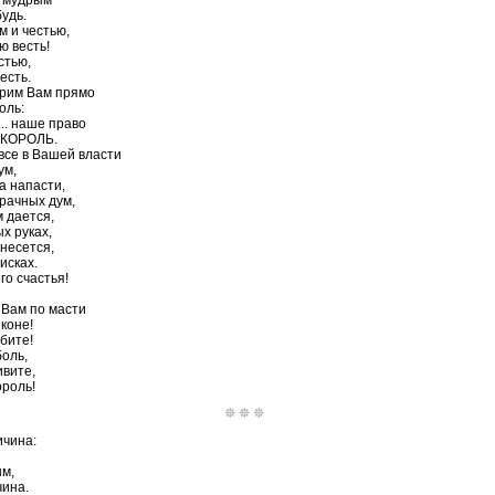
т мудрым
будь.
м и честью,
ю весть!
стью,
есть.
орим Вам прямо
оль:
.. наше право
 КОРОЛЬ.
 все в Вашей власти
ум,
а напасти,
мрачных дум,
м дается,
х руках,
несется,
исках.
о счастья!
 Вам по масти
 коне!
бите!
боль,
ивите,
ороль!
ичина:
м,
чина.