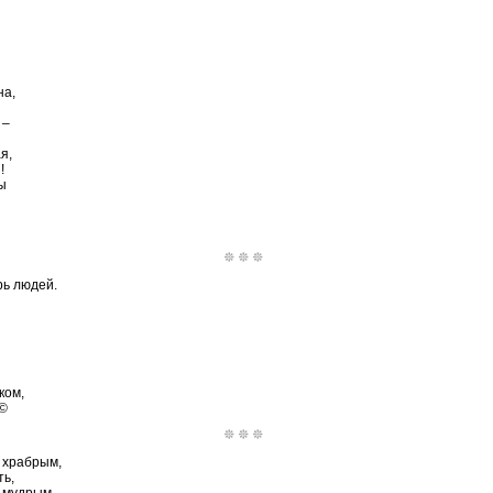
на,
 –
я,
!
ы
рь людей.
ком,
 ©
т храбрым,
ть,