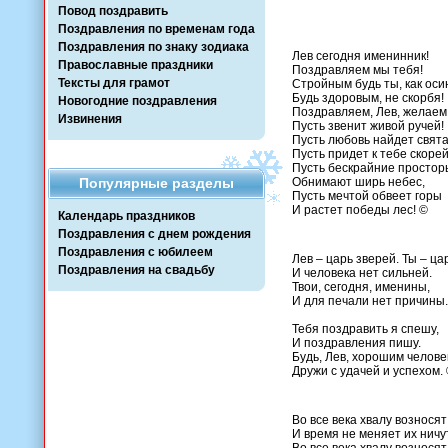
Повод поздравить
Поздравления по временам года
Поздравления по знаку зодиака
Лев сегодня именинник!
Православные праздники
Поздравляем мы тебя!
Тексты для грамот
Стройным будь ты, как оси
Будь здоровым, не скорбя!
Новогодние поздравления
Поздравляем, Лев, желаем
Извинения
Пусть звенит живой ручей!
Пусть любовь найдет свята
Пусть придет к тебе скорей
Пусть бескрайние простор
Популярные разделы
Обнимают ширь небес,
Пусть мечтой обвеет горы
И растет победы лес! ©
Календарь праздников
Поздравления с днем рождения
Поздравления с юбилеем
Лев – царь зверей. Ты – ца
Поздравления на свадьбу
И человека нет сильней.
Твои, сегодня, именины,
И для печали нет причины.
Тебя поздравить я спешу,
И поздравления пишу.
Будь, Лев, хорошим челове
Дружи с удачей и успехом.
Во все века хвалу вознося
И время не меняет их ничу