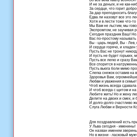
Во все века хвалу вознося
И не за деньги, и не как-ни
За сердце, что горит добро
За дар преподносить благу
Едва ли назовут все это ле
Хотя и в лести тоже что-то 
Мы Вам не льстим, мы гов
Экспромтом, не заучивая р
Сегодня праздник Ваш! Но.
Вас по-простому называть
Вы - царь людей, Вы - Лев,
И сердце горячо, и хладен 
Пусть Вас не тронут никогд
И пусть не будет горьких, 
Пусть все легко и сразу Ва
Все спорится в натруженны
Пусть вьюга боли мимо про
Слегка снежок оставив на в
Здоровья Вам, огромнейшег
Любви и уважения в семье!
Чтоб жизнь всегда сдавала
И чтоб всегда с щитом и на
Любите жить! Но и жену лю
Делите на двоих и смех, и 
И долго-долго счастливо ж
Слуга Любви и Верности К
Для поздравлений есть пр
У Льва сегодня - именины!
Он назван именем зверины
Но в жизни - ласковый муж