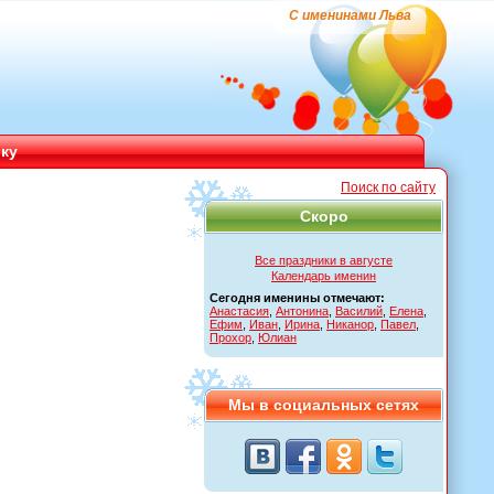
С именинами Льва
ику
Поиск по сайту
Скоро
Все праздники в августе
Календарь именин
Сегодня именины отмечают:
Анастасия
,
Антонина
,
Василий
,
Елена
,
Ефим
,
Иван
,
Ирина
,
Никанор
,
Павел
,
Прохор
,
Юлиан
Мы в социальных сетях