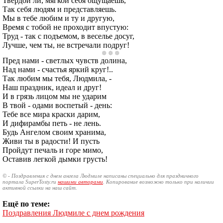
Твердой ли, мягкой себя ощущаешь,
Так себя людям и представляешь.
Мы в тебе любим и ту и другую,
Время с тобой не проходит впустую:
Труд - так с подъемом, в веселье досуг,
Лучше, чем ты, не встречали подруг!
Пред нами - светлых чувств долина,
Над нами - счастья яркий круг!..
Так любим мы тебя, Людмила, -
Наш праздник, идеал и друг!
И в грязь лицом мы не ударим
В твой - одами воспетый - день:
Тебе все мира краски дарим,
И дифирамбы петь - не лень.
Будь Ангелом своим хранима,
Живи ты в радости! И пусть
Пройдут печаль и горе мимо,
Оставив легкой дымки грусть!
© - Поздравления с днем ангела Людмиле написаны специально для праздничного
портала SuperTosty.ru
нашими авторами
. Копирование возможно только при наличии
активной ссылки на наш сайт.
Ещё по теме:
Поздравления Людмиле с днем рождения