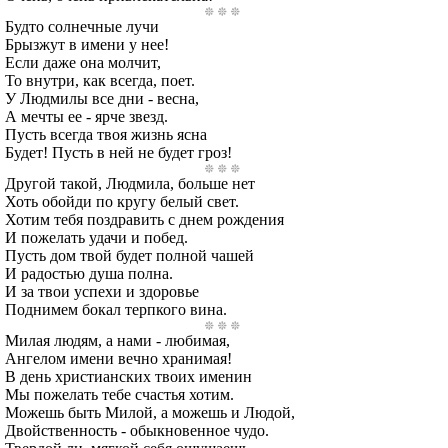
Будто солнечные лучи
Брызжут в имени у нее!
Если даже она молчит,
То внутри, как всегда, поет.
У Людмилы все дни - весна,
А мечты ее - ярче звезд.
Пусть всегда твоя жизнь ясна
Будет! Пусть в ней не будет гроз!
Другой такой, Людмила, больше нет
Хоть обойди по кругу белый свет.
Хотим тебя поздравить с днем рождения
И пожелать удачи и побед.
Пусть дом твой будет полной чашей
И радостью душа полна.
И за твои успехи и здоровье
Поднимем бокал терпкого вина.
Милая людям, а нами - любимая,
Ангелом имени вечно хранимая!
В день христианских твоих именин
Мы пожелать тебе счастья хотим.
Можешь быть Милой, а можешь и Людой,
Двойственность - обыкновенное чудо.