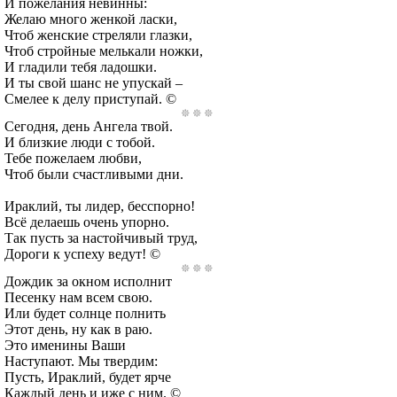
И пожелания невинны:
Желаю много женкой ласки,
Чтоб женские стреляли глазки,
Чтоб стройные мелькали ножки,
И гладили тебя ладошки.
И ты свой шанс не упускай –
Смелее к делу приступай. ©
Сегодня, день Ангела твой.
И близкие люди с тобой.
Тебе пожелаем любви,
Чтоб были счастливыми дни.
Ираклий, ты лидер, бесспорно!
Всё делаешь очень упорно.
Так пусть за настойчивый труд,
Дороги к успеху ведут! ©
Дождик за окном исполнит
Песенку нам всем свою.
Или будет солнце полнить
Этот день, ну как в раю.
Это именины Ваши
Наступают. Мы твердим:
Пусть, Ираклий, будет ярче
Каждый день и иже с ним. ©