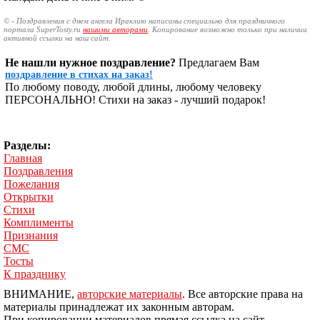
© - Поздравления с днем ангела Ираклию написаны специально для праздничного
портала SuperTosty.ru
нашими авторами
. Копирование возможно только при наличии
активной ссылки на наш сайт.
Не нашли нужное поздравление?
Предлагаем Вам
поздравление в стихах на заказ!
По любому поводу, любой длины, любому человеку
ПЕРСОНАЛЬНО! Стихи на заказ - лучший подарок!
Разделы:
Главная
Поздравления
Пожелания
Открытки
Стихи
Комплименты
Признания
СМС
Тосты
К празднику
ВНИМАНИЕ,
авторские материалы
. Все авторские права на
материалы принадлежат их законным авторам.
При копировании материалов прямая ссылка на сайт