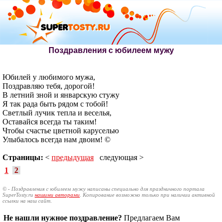
Поздравления с юбилеем мужу
Юбилей у любимого мужа,
Поздравляю тебя, дорогой!
В летний зной и январскую стужу
Я так рада быть рядом с тобой!
Светлый лучик тепла и веселья,
Оставайся всегда ты таким!
Чтобы счастье цветной каруселью
Улыбалось всегда нам двоим! ©
Страницы:
<
предыдущая
следующая >
1
2
© - Поздравления с юбилеем мужу написаны специально для праздничного портала
SuperTosty.ru
нашими авторами
. Копирование возможно только при наличии активной
ссылки на наш сайт.
Не нашли нужное поздравление?
Предлагаем Вам