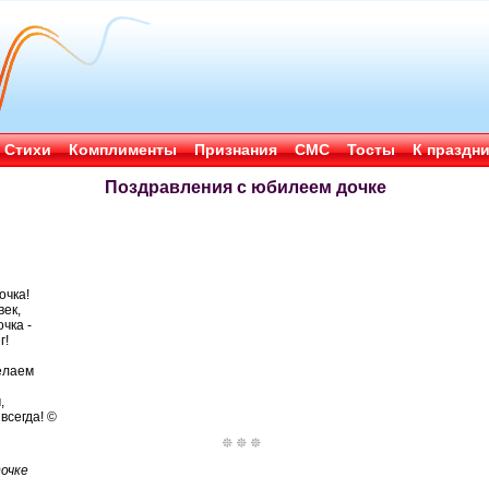
Стихи
Комплименты
Признания
СМС
Тосты
К праздн
Поздравления с юбилеем дочке
очка!
ек,
чка -
г!
елаем
,
всегда! ©
очке