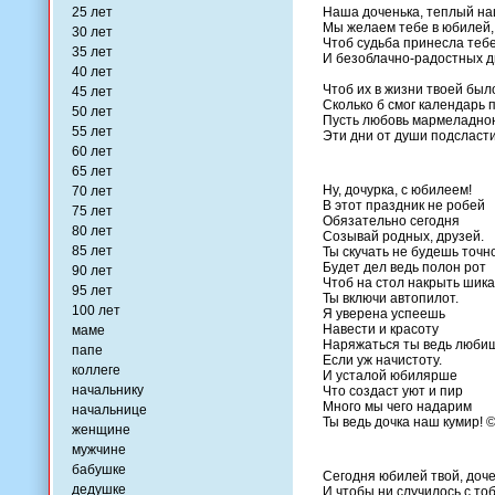
25 лет
Наша доченька, теплый на
Мы желаем тебе в юбилей,
30 лет
Чтоб судьба принесла теб
35 лет
И безоблачно-радостных д
40 лет
Чтоб их в жизни твоей было
45 лет
Сколько б смог календарь 
50 лет
Пусть любовь мармеладно
55 лет
Эти дни от души подсласти
60 лет
65 лет
Ну, дочурка, с юбилеем!
70 лет
В этот праздник не робей
75 лет
Обязательно сегодня
80 лет
Созывай родных, друзей.
85 лет
Ты скучать не будешь точн
Будет дел ведь полон рот
90 лет
Чтоб на стол накрыть шик
95 лет
Ты включи автопилот.
100 лет
Я уверена успеешь
Навести и красоту
маме
Наряжаться ты ведь люби
папе
Если уж начистоту.
коллеге
И усталой юбилярше
начальнику
Что создаст уют и пир
Много мы чего надарим
начальнице
Ты ведь дочка наш кумир! 
женщине
мужчине
бабушке
Сегодня юбилей твой, доче
дедушке
И чтобы ни случилось с тоб