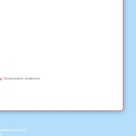
и
. Копирование возможно
онным авторам.
а.