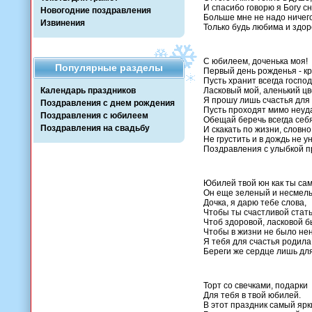
И спасибо говорю я Богу сн
Новогодние поздравления
Больше мне не надо ничего
Извинения
Только будь любима и здор
С юбилеем, доченька моя!
Популярные разделы
Первый день рожденья - кр
Пусть хранит всегда господ
Календарь праздников
Ласковый мой, аленький цв
Я прошу лишь счастья для 
Поздравления с днем рождения
Пусть проходят мимо неуд
Поздравления с юбилеем
Обещай беречь всегда себя
Поздравления на свадьбу
И скакать по жизни, словно
Не грустить и в дождь не у
Поздравления с улыбкой п
Юбилей твой юн как ты сам
Он еще зеленый и несмел
Дочка, я дарю тебе слова,
Чтобы ты счастливой стать
Чтоб здоровой, ласковой б
Чтобы в жизни не было не
Я тебя для счастья родила
Береги же сердце лишь для
Торт со свечками, подарки
Для тебя в твой юбилей.
В этот праздник самый ярк