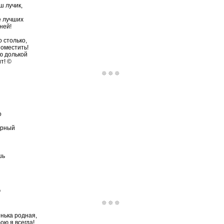
ш лучик,
е лучших
ней!
 столько,
поместить!
ю долькой
т! ©
о
арный
шь
©
нька родная,
ою я всегда!