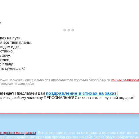
©
пех на пути,
я все твои планы,
рядом идти,
устанно.
 хочу,
мелее,
о плечу,
ать сумеешь! ©
дочке написаны специально для праздничного портала SuperTosty.ru
нашими авторам
 ссылки на наш сайт.
поздравление в стихах на заказ!
вление?
Предлагаем Вам
длины, любому человеку ПЕРСОНАЛЬНО! Стихи на заказ - лучший подарок!
вторские материалы
. Все авторские права на материалы принадлежат их зак
ри копировании материалов прямая ссылка на сайт SuperTosty.ru обязательн