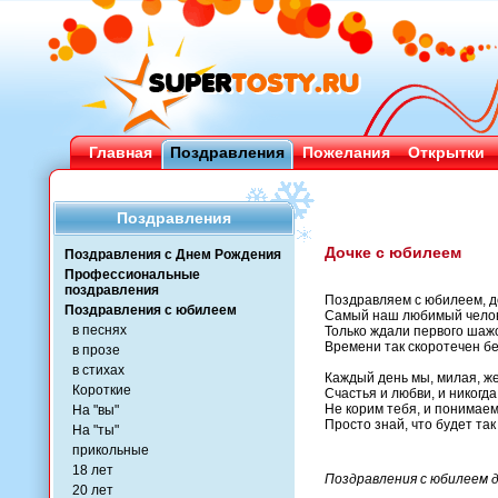
Главная
Поздравления
Пожелания
Открытки
Поздравления
Дочке с юбилеем
Поздравления с Днем Рождения
Профессиональные
поздравления
Поздравляем с юбилеем, д
Поздравления с юбилеем
Самый наш любимый челов
в песнях
Только ждали первого шажо
Времени так скоротечен бе
в прозе
в стихах
Каждый день мы, милая, ж
Короткие
Счастья и любви, и никогда
Не корим тебя, и понимаем
На "вы"
Просто знай, что будет так 
На "ты"
прикольные
18 лет
Поздравления с юбилеем д
20 лет