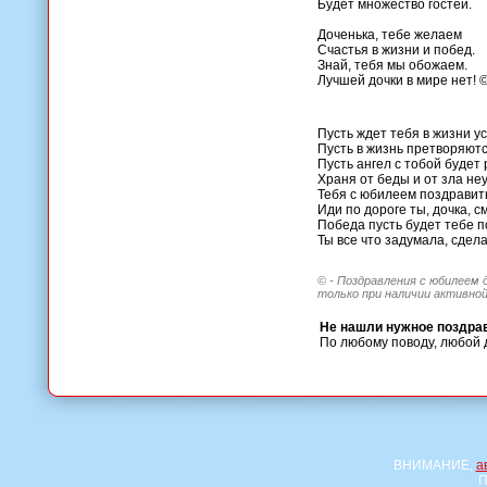
Будет множество гостей.
Доченька, тебе желаем
Счастья в жизни и побед.
Знай, тебя мы обожаем.
Лучшей дочки в мире нет! 
Пусть ждет тебя в жизни ус
Пусть в жизнь претворяютс
Пусть ангел с тобой будет 
Храня от беды и от зла не
Тебя с юбилеем поздравить
Иди по дороге ты, дочка, с
Победа пусть будет тебе п
Ты все что задумала, сдел
© - Поздравления с юбилеем 
только при наличии активной
Не нашли нужное поздра
По любому поводу, любой 
ВНИМАНИЕ,
а
П