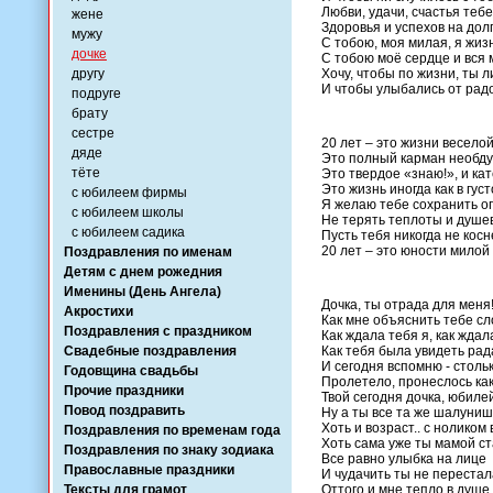
Любви, удачи, счастья теб
жене
Здоровья и успехов на долг
мужу
С тобою, моя милая, я жиз
дочке
С тобою моё сердце и вся 
другу
Хочу, чтобы по жизни, ты 
И чтобы улыбались от радо
подруге
брату
сестре
20 лет – это жизни веселой
дяде
Это полный карман необд
тёте
Это твердое «знаю!», и кат
Это жизнь иногда как в гу
с юбилеем фирмы
Я желаю тебе сохранить оп
с юбилеем школы
Не терять теплоты и душев
с юбилеем садика
Пусть тебя никогда не косн
20 лет – это юности милой
Поздравления по именам
Детям с днем рожедния
Именины (День Ангела)
Дочка, ты отрада для меня
Акростихи
Как мне объяснить тебе сл
Поздравления с праздником
Как ждала тебя я, как ждал
Свадебные поздравления
Как тебя была увидеть рад
И сегодня вспомню - столь
Годовщина свадьбы
Пролетело, пронеслось ка
Прочие праздники
Твой сегодня дочка, юбилей
Повод поздравить
Ну а ты все та же шалуниш
Хоть и возраст.. с ноликом 
Поздравления по временам года
Хоть сама уже ты мамой ст
Поздравления по знаку зодиака
Все равно улыбка на лице
Православные праздники
И чудачить ты не перестал
Тексты для грамот
Оттого и мне тепло в душе,