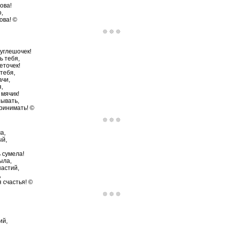
ова!
,
ова! ©
углешочек!
ь тебя,
еточек!
тебя,
ачи,
,
 мячик!
нывать,
ринимать! ©
а,
ый,
 сумела!
ыла,
настий,
,
 счастья! ©
ий,