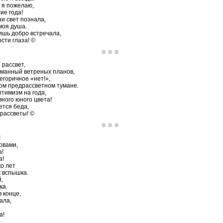
е я пожелаю,
ие года!
ни свет познала,
моя душа.
лишь добро встречала,
сти глаза! ©
 рассвет,
уманный ветреных планов,
егоричное «нет!»,
стом предрассветном тумане.
тимизм на года,
ного юного цвета!
ется беда,
 рассветы! ©
!
овами,
а!
а!
ко лет
к вспышка.
,
ка.
в конце,
ала,
а!