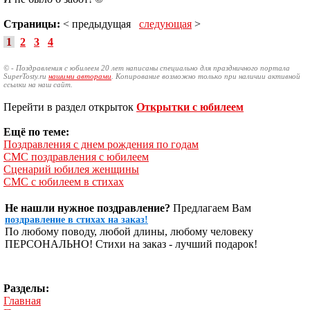
Страницы:
< предыдущая
следующая
>
1
2
3
4
© - Поздравления с юбилеем 20 лет написаны специально для праздничного портала
SuperTosty.ru
нашими авторами
. Копирование возможно только при наличии активной
ссылки на наш сайт.
Перейти в раздел открыток
Открытки с юбилеем
Ещё по теме:
Поздравления с днем рождения по годам
СМС поздравления с юбилеем
Сценарий юбилея женщины
СМС с юбилеем в стихах
Не нашли нужное поздравление?
Предлагаем Вам
поздравление в стихах на заказ!
По любому поводу, любой длины, любому человеку
ПЕРСОНАЛЬНО! Стихи на заказ - лучший подарок!
Разделы:
Главная