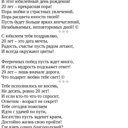
В этот юбилейный день рождения!
20 лет – прекрасная пора!
Пора любви и страстных увлечений,
Пора расцвета юности твоей!
Пусть будет больше ярких впечатлений,
Незабываемых, неповторимых дней! ©
С юбилеем тебя поздравляю,
20 лет – это дата мечты,
Радость, счастье пусть рядом летают,
И всегда окружают цветы!
Фееричных побед пусть ждет много,
И пусть мудрость подскажет ответ!
20 лет – лишь вначале дорога,
Что подарит любви тебе свет! ©
Тебе исполнилось не восемь,
Не десять, ровно 20 лет!
И если кто-то что-то спросит,
Ответим - возраст не секрет!
Тебе сегодня пожелаем
Идти с удачей по пути,
Богатство пусть заденет краем,
Достойно жизнь свою пройти!
Где взять одних благополучий?