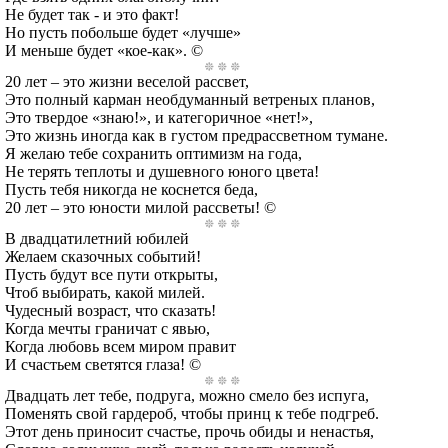
Не будет так - и это факт!
Но пусть побольше будет «лучше»
И меньше будет «кое-как». ©
20 лет – это жизни веселой рассвет,
Это полный карман необдуманный ветреных планов,
Это твердое «знаю!», и категоричное «нет!»,
Это жизнь иногда как в густом предрассветном тумане.
Я желаю тебе сохранить оптимизм на года,
Не терять теплоты и душевного юного цвета!
Пусть тебя никогда не коснется беда,
20 лет – это юности милой рассветы! ©
В двадцатилетний юбилей
Желаем сказочных событий!
Пусть будут все пути открыты,
Чтоб выбирать, какой милей.
Чудесный возраст, что сказать!
Когда мечты граничат с явью,
Когда любовь всем миром правит
И счастьем светятся глаза! ©
Двадцать лет тебе, подруга, можно смело без испуга,
Поменять свой гардероб, чтобы принц к тебе подгреб.
Этот день приносит счастье, прочь обиды и ненастья,