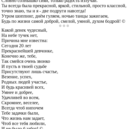
Словно солнышко сияй, только радость излучай.
Ты всегда была прекрасной, яркой, стильной, просто классной,
точно знаю, ты и я - две подруги навсегда!
Утром шоппинг, днём гуляем, ночью танцы зажигаем,
Будь по жизни самой доброй, смелой, умной, духом бодрой! ©
Какой денек чудесный,
На небе тучек нет,
Причина мне известна:
Сегодня 20 лет
Прекраснейшей девчонке,
Конечно же, тебе,
Так смейся очень звонко
И пусть в твоей судьбе
Присутствуют лишь счастье,
Везение, успех,
Родных людей участье,
И будь красивей всех,
Умнее и добрее,
Удачливей во всем,
Скромнее, веселее,
Всегда чтоб нипочем
Тебе задачки были,
Что жизнь нам задает,
Чтоб все тебя любили,
И не было б забот! ©