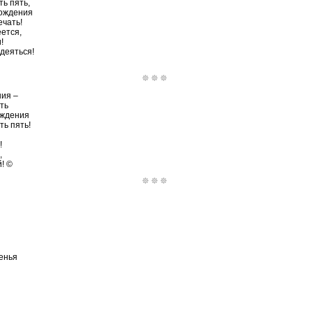
ть пять,
ождения
ечать!
ется,
!
деяться!
ния –
ть
ождения
ть пять!
!
,
! ©
енья