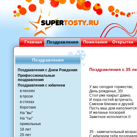
Главная
Поздравления
Пожелания
Открытки
Поздравления
Поздравления с 35 л
Поздравления с Днем Рождения
Профессиональные
поздравления
Поздравления с юбилеем
У вас сегодня торжество,
в песнях
День рожденья, 35!
Стол уже накрыт давно,
в прозе
И пора гостей встречать.
в стихах
Смехом близких и друзей
Короткие
Пусть ваш дом наполнится
И желанье поскорей
На "вы"
Заветное исполнится.©
На "ты"
прикольные
18 лет
35 - замечательный возрас
20 лет
С юбилеем тебя поздравл