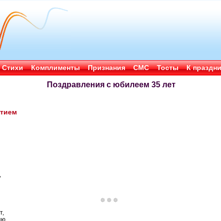
Стихи
Комплименты
Признания
СМС
Тосты
К праздн
Поздравления с юбилеем 35 лет
етием
,
т,
яю,