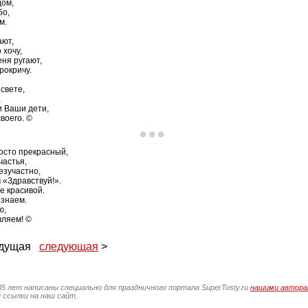
дом,
бо,
м.
ают,
 хочу,
еня ругают,
рокричу.
свете,
,
и Ваши дети,
своего. ©
росто прекрасный,
частья,
езучастно,
 «Здравствуй!».
е красивой.
 знаем.
ю,
вляем! ©
ыдущая
следующая
>
35 лет написаны специально для праздничного портала SuperTosty.ru
нашими автор
 ссылки на наш сайт.