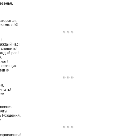
езенья,
вторится,
ся мало! ©
!
каждый час!
 спешите!
аждый раз!
м,
 лет!
лестящих
ед! ©
м,
чтать!
рее
новения
ечты,
нь Рождения,
©
взросления!