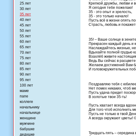
25 лет
Крепкой дружбы, любви и в
Я сегодня тебе пожелаю!
30 лет
35 - это опыт и зрелость,
35 лет
35 - это только начало!
40 лет
Пусть всё в жизни опять по
Страсть, любовь и покажет
45 лет
50 лет
55 лет
35! – Ваше солнце в зените
60 лет
Прекрасен каждый день и 
65 лет
Наслаждайтесь жизнью, не
Вдыхайте полной грудью к
70 лет
Взахлёб живите настоящи
75 лет
Ведь Вы сейчас в расцвете
80 лет
Желаем достижений Вам б
85 лет
И головокружительных поб
90 лет
95 лет
Поздравляю тебя с юбилее
100 лет
Нет помех никаких, чтоб ме
маме
Пусть удача придет поско
папе
В золотые твои 35-ть!
коллеге
Пусть хватает всегда вдох
начальнику
Для того чтоб исполнить м
начальнице
Пусть не только в твой Де
женщине
А всегда окружают цветы! 
мужчине
бабушке
Тридцать пять – середина 
дедушке