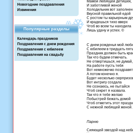
Мамой любящей детишек,
Новогодние поздравления
И заботливой женой
Холодильник вот заполнен
Извинения
Вкусной правильной едой
С ростом ты карьерным д
И крадешься тихо вверх
Чтоб во всем ты находила
Популярные разделы
Лишь удачу и успех. ©
Календарь праздников
Поздравления с днем рождения
С днем рожденья мой люб
С юбилеем в тридцать пять
Поздравления с юбилеем
Праздник должен быть кр
Поздравления на свадьбу
Так что будем отмечать.
Не отвертишься, не думай,
На работе пусть тебя
Вот немножечко поздравят
А потом конечно я.
Будет несколько сюрпризо
Вот интригу создала
Не сознаюсь, не пытайся
Чтоб секрет я назвала.
Так что я тебе желаю
Побыстрей бежать домой
Чтоб отметить этот праздн
С нежной любящей женой.
Парню
Сияющей звездой над неб