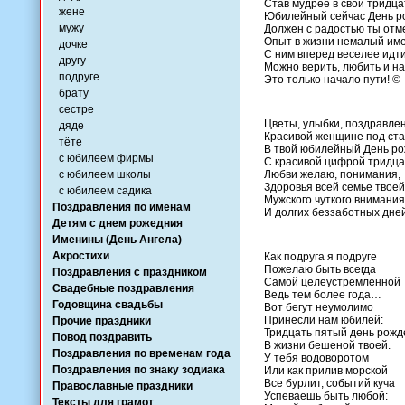
Став мудрее в свои тридца
жене
Юбилейный сейчас День р
мужу
Должен с радостью ты отм
Опыт в жизни немалый име
дочке
С ним вперед веселее идти
другу
Можно верить, любить и на
подруге
Это только начало пути! ©
брату
сестре
Цветы, улыбки, поздравле
дяде
Красивой женщине под ста
тёте
В твой юбилейный День р
с юбилеем фирмы
С красивой цифрой тридца
с юбилеем школы
Любви желаю, понимания,
Здоровья всей семье твоей
с юбилеем садика
Мужского чуткого внимания
Поздравления по именам
И долгих беззаботных дней
Детям с днем рожедния
Именины (День Ангела)
Акростихи
Как подруга я подруге
Пожелаю быть всегда
Поздравления с праздником
Самой целеустремленной
Свадебные поздравления
Ведь тем более года…
Годовщина свадьбы
Вот бегут неумолимо
Принесли нам юбилей:
Прочие праздники
Тридцать пятый день рожд
Повод поздравить
В жизни бешеной твоей.
Поздравления по временам года
У тебя водоворотом
Поздравления по знаку зодиака
Или как прилив морской
Все бурлит, событий куча
Православные праздники
Успеваешь быть любой:
Тексты для грамот