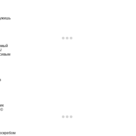
ружишь
имый
!
асивым
в
ик
 ©
оскребом