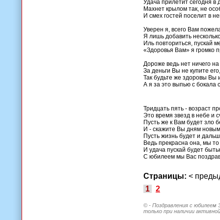
Удача прилетит сегодня в 
Махнет крылом так, не осо
И смех гостей поселит в не
Уверен я, всего Вам пожел
Я лишь добавить несколько
Иль повториться, пускай м
«Здоровья Вам» я громко п
Дороже ведь нет ничего на 
За деньги Вы не купите его
Так будьте же здоровы Вы 
А я за это выпью с бокала 
Тридцать пять - возраст п
Это время звезд в небе и с
Пусть же к Вам будет зло б
И - скажите Вы дням новым
Пусть жизнь будет и дальш
Ведь прекрасна она, мы то
И удача пускай будет быть
С юбилеем мы Вас поздра
Страницы:
< пред
1
2
© - Поздравления с юбилеем 
только при наличии активной