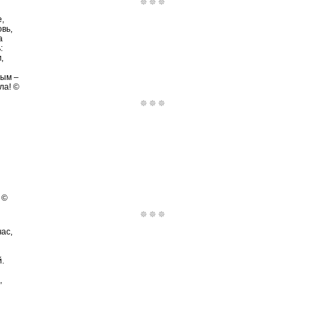
,
вь,
а
:
,
ным –
ла! ©
 ©
ас,
.
,