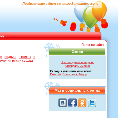
Поздравления с днем святого Валентина жене
ику
Поиск по сайту
Скоро
це
подруге
в стихах
в
ожения руки и сердца
Все праздники в августе
Календарь именин
Сегодня именины отмечают:
Игнатий
,
Прасковья
,
Фёдор
Мы в социальных сетях