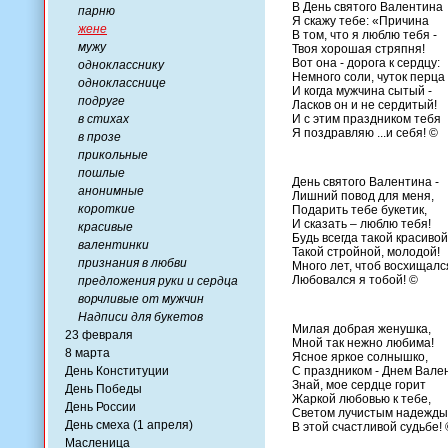
В День святого Валентина
парню
Я скажу тебе: «Причина
жене
В том, что я люблю тебя -
мужу
Твоя хорошая стряпня!
Вот она - дорога к сердцу:
однокласснику
Немного соли, чуток перца
однокласснице
И когда мужчина сытый -
подруге
Ласков он и не сердитый!
в стихах
И с этим праздником тебя
Я поздравляю ...и себя! ©
в прозе
прикольные
пошлые
День святого Валентина -
анонимные
Лишний повод для меня,
короткие
Подарить тебе букетик,
И сказать – люблю тебя!
красивые
Будь всегда такой красивой
валентинки
Такой стройной, молодой!
признания в любви
Много лет, чтоб восхищалс
Любовался я тобой! ©
предложения руки и сердца
ворчливые от мужчин
Надписи для букетов
Милая добрая женушка,
23 февраля
Мной так нежно любима!
8 марта
Ясное яркое солнышко,
День Конституции
С праздником - Днем Вале
Знай, мое сердце горит
День Победы
Жаркой любовью к тебе,
День России
Светом лучистым надежды
День смеха (1 апреля)
В этой счастливой судьбе! 
Масленица