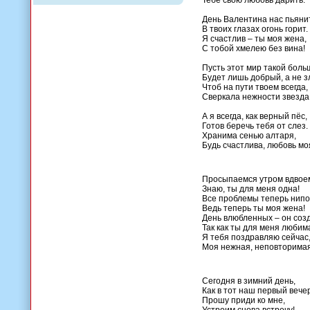
Тебе свою любовь дарить.
День Валентина нас пьянит
В твоих глазах огонь горит.
Я счастлив – ты моя жена,
С тобой хмелею без вина!
Пусть этот мир такой боль
Будет лишь добрый, а не з
Чтоб на пути твоем всегда,
Сверкала нежности звезда
А я всегда, как верный пёс,
Готов беречь тебя от слез.
Хранима сенью алтаря,
Будь счастлива, любовь мо
Просыпаемся утром вдвое
Знаю, ты для меня одна!
Все проблемы теперь нипо
Ведь теперь ты моя жена!
День влюбленных – он созд
Так как ты для меня люби
Я тебя поздравляю сейчас
Моя нежная, неповторимая
Сегодня в зимний день,
Как в тот наш первый вечер
Прошу приди ко мне,