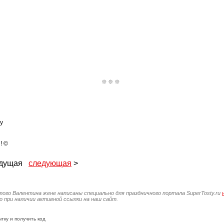
у
! ©
ыдущая
следующая
>
того Валентина жене написаны специально для праздничного портала SuperTosty.ru
 при наличии активной ссылки на наш сайт.
тку и получить код