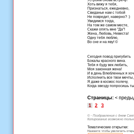
Устроим снова встречу!
Хоть вижу я тебя,
Признаться, ежедневно,
Свиданье нам с тобой
Не повредит, наверно? :)
Увидимся тогда,
На том же самом месте,
Скажи опять мне "Да"!
Жена, Любовь, Невеста!
Одну тебя люблю,
Во сне и на яву! ©
Сегодня повод пригубить
Бокалы красного вина.
Тебя я буду век любить,
Моя законная жена!
И в день Влюбленных я хоч
Исполнить все твои мечты,
Я даже в космос полечу,
Когда звезду попросишь ты
Страницы:
< пред
1
2
3
© - Поздравления с днем Свя
Копирование возможно только
Тематические открытки:
Нажмите чтобы увеличить откры