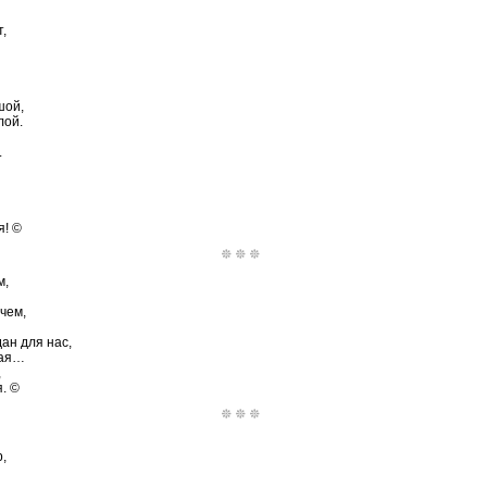
,
шой,
лой.
.
я! ©
м,
чем,
ан для нас,
мая…
,
. ©
,