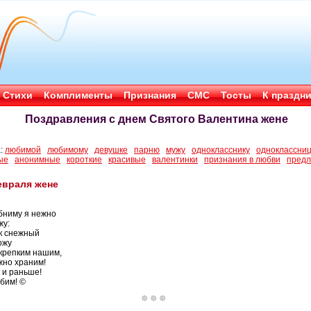
Стихи
Комплименты
Признания
СМС
Тосты
К праздн
Поздравления с днем Святого Валентина жене
а:
любимой
любимому
девушке
парню
мужу
однокласснику
одноклассни
ые
анонимные
короткие
красивые
валентинки
признания в любви
предл
евраля жене
бниму я нежно
жу:
ик снежный
ожу
 крепким нашим,
жно храним!
 и раньше!
юбим! ©