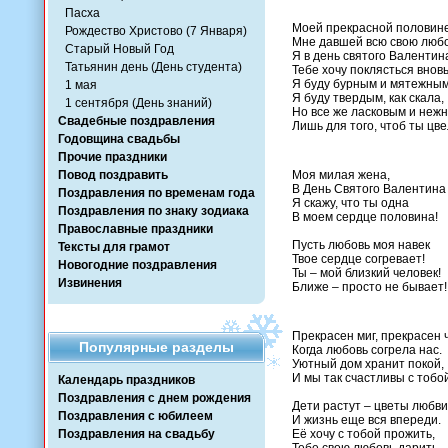
Пасха
Моей прекрасной половине
Рождество Христово (7 Января)
Мне давшей всю свою любо
Старый Новый Год
Я в день святого Валентин
Татьянин день (День студента)
Тебе хочу поклясться вновь
Я буду бурным и мятежным
1 мая
Я буду твердым, как скала,
1 сентября (День знаний)
Но все же ласковым и неж
Свадебные поздравления
Лишь для того, чтоб ты цве
Годовщина свадьбы
Прочие праздники
Повод поздравить
Моя милая жена,
В День Святого Валентина
Поздравления по временам года
Я скажу, что ты одна
Поздравления по знаку зодиака
В моем сердце половина!
Православные праздники
Пусть любовь моя навек
Тексты для грамот
Твое сердце согревает!
Новогодние поздравления
Ты – мой близкий человек!
Извинения
Ближе – просто не бывает!
Прекрасен миг, прекрасен ч
Популярные разделы
Когда любовь согрела нас.
Уютный дом хранит покой,
И мы так счастливы с тобой
Календарь праздников
Поздравления с днем рождения
Дети растут – цветы любви
Поздравления с юбилеем
И жизнь еще вся впереди.
Поздравления на свадьбу
Её хочу с тобой прожить,