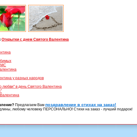
к
Открытки с днем Святого Валентина
ентина
юбимых
СМС
Валентина
ентина у разных народов
о любви" в день Святого Валентина
"
 Валентина
поздравление в стихах на заказ!
вление?
Предлагаем Вам
длины, любому человеку ПЕРСОНАЛЬНО! Стихи на заказ - лучший подарок!