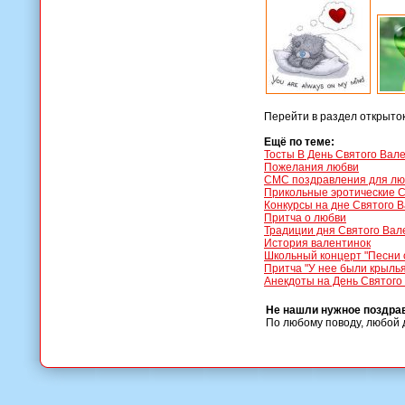
Перейти в раздел открыто
Ещё по теме:
Тосты В День Святого Вал
Пожелания любви
СМС поздравления для л
Прикольные эротические 
Конкурсы на дне Святого 
Притча о любви
Традиции дня Святого Вал
История валентинок
Школьный концерт "Песни 
Притча "У нее были крылья
Анекдоты на День Святого
Не нашли нужное поздра
По любому поводу, любой 