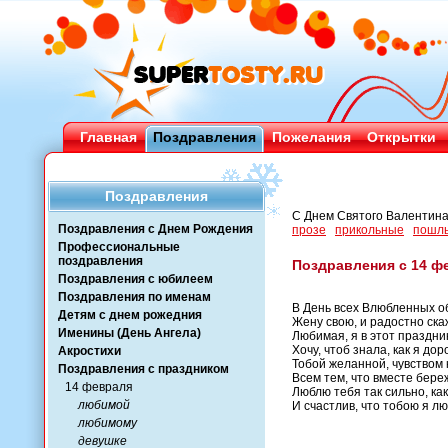
Главная
Поздравления
Пожелания
Открытки
Поздравления
С Днем Святого Валентин
Поздравления с Днем Рождения
прозе
прикольные
пошл
Профессиональные
поздравления
Поздравления с 14 ф
Поздравления с юбилеем
Поздравления по именам
В День всех Влюбленных о
Детям с днем рожедния
Жену свою, и радостно ска
Именины (День Ангела)
Любимая, я в этот праздн
Хочу, чтоб знала, как я дор
Акростихи
Тобой желанной, чувством
Поздравления с праздником
Всем тем, что вместе бере
14 февраля
Люблю тебя так сильно, как
любимой
И счастлив, что тобою я л
любимому
девушке