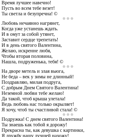
Время лучшее навечно!
Пусть во всем тебе везет!
Ты светла и безупречна! ©
Любовь нечаянно нагрянет,
Когда уже устанешь ждать.
И в омут за собой утянет,
Заставит сердце трепетать!
И в день святого Валентина,
Желаю, искренне любя,
Чтобы вторая половина,
Нашла, подруженька, тебя! ©
На дворе метель и злая вьюга,
Не беда – век у зимы не длинный!
Поздравляю, милая подруга,
С добрым Днем Святого Валентина!
Неземной любви тебе желаю!
Да такой, чтоб крыша улетала!
Ведь любовь нас только окрыляет!
Я хочу, чтоб ты счастливой стала! ©
Подружка! С днем святого Валентина!
Ты знаешь как тобой я дорожу!
Прекрасна ты, как девушка с картинки,
Я дружбу нашу лучшей нахожу!