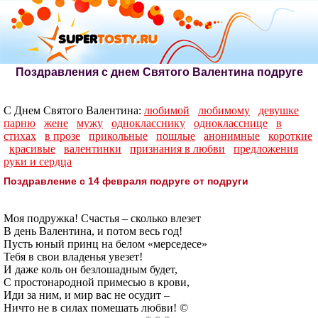
Поздравления с днем Святого Валентина подруге
С Днем Святого Валентина:
любимой
любимому
девушке
парню
жене
мужу
однокласснику
однокласснице
в
стихах
в прозе
прикольные
пошлые
анонимные
короткие
красивые
валентинки
признания в любви
предложения
руки и сердца
Поздравление с 14 февраля подруге от подруги
Моя подружка! Счастья – сколько влезет
В день Валентина, и потом весь год!
Пусть юный принц на белом «мерседесе»
Тебя в свои владенья увезет!
И даже коль он безлошадным будет,
С простонародной примесью в крови,
Иди за ним, и мир вас не осудит –
Ничто не в силах помешать любви! ©