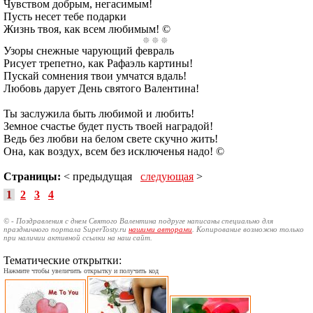
Чувством добрым, негасимым!
Пусть несет тебе подарки
Жизнь твоя, как всем любимым! ©
Узоры снежные чарующий февраль
Рисует трепетно, как Рафаэль картины!
Пускай сомнения твои умчатся вдаль!
Любовь дарует День святого Валентина!
Ты заслужила быть любимой и любить!
Земное счастье будет пусть твоей наградой!
Ведь без любви на белом свете скучно жить!
Она, как воздух, всем без исключенья надо! ©
Страницы:
< предыдущая
следующая
>
1
2
3
4
© - Поздравления с днем Святого Валентина подруге написаны специально для
праздничного портала SuperTosty.ru
нашими авторами
. Копирование возможно только
при наличии активной ссылки на наш сайт.
Тематические открытки:
Нажмите чтобы увеличить открытку и получить код