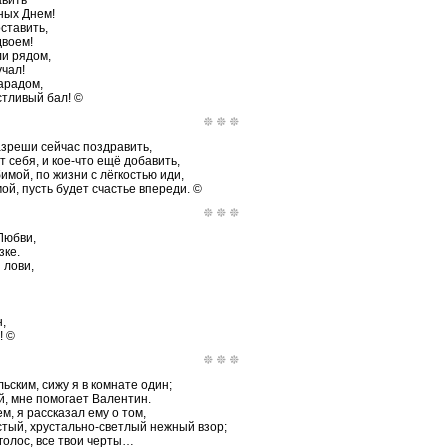
авить
ных Днем!
ставить,
двоем!
ли рядом,
учал!
парадом,
тливый бал! ©
азреши сейчас поздравить,
 себя, и кое-что ещё добавить,
имой, по жизни с лёгкостью иди,
й, пусть будет счастье впереди. ©
Любви,
зке.
 лови,
,
! ©
ьским, сижу я в комнате один;
й, мне помогает Валентин.
м, я рассказал ему о том,
стый, хрустально-светлый нежный взор;
 голос, все твои черты…