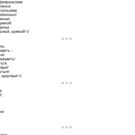
 февральским
вленно
нгальским,
юбленных!
ченье!
зумной!
денье
ерзкой, шумной! ©
на,
авить –
на!
лукавить!
ться,
овью!
аться!
 здоровья! ©
а
й,
ю!