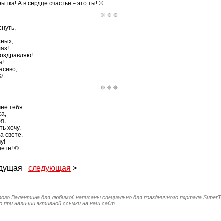
ытка! А в сердце счастье – это ты! ©
снуть,
жных,
аз!
поздравляю!
а!
асиво,
©
мне тебя.
са,
я.
ь хочу,
а свете.
у!
нете! ©
ыдущая
следующая
>
того Валентина для любимой написаны специально для праздничного портала SuperT
 при наличии активной ссылки на наш сайт.