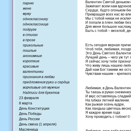
Валентин Святой деньком
парню
Зажигает всем нам вдохно
жене
Сердце, будто огоньком бе
мужу
Превращая всех нас во вл
Мы с тобой никак не исклю
однокласснику
И попали в плен любви бе
однокласснице
Для меня большое наслаж
подруге
Быть с тобой – веселой, д
в стихах
в прозе
Есть сегодня верная причи
прикольные
Чтоб тебя, любимая, поздр
пошлые
Это День Святого Валенти
анонимные
Лучший день – чего уж тут 
короткие
Я сейчас хочу тебе призна
Что живу лишь нашею люб
красивые
Дай нам Бог такими же ост
валентинки
Чувствам нашим – крепкого
признания в любви
предложения руки и сердца
ворчливые от мужчин
Любимая, в День Валентин
Ты таешь в руках снежинко
Надписи для букетов
И вкус оставляешь сладкий
23 февраля
На губках летней малинки.
8 марта
Как рыжая осень кудри,
День Конституции
Как ландыш цветешь весно
Я каждое время года
День Победы
Хочу проводить с тобою! ©
День России
День смеха (1 апреля)
Масленица