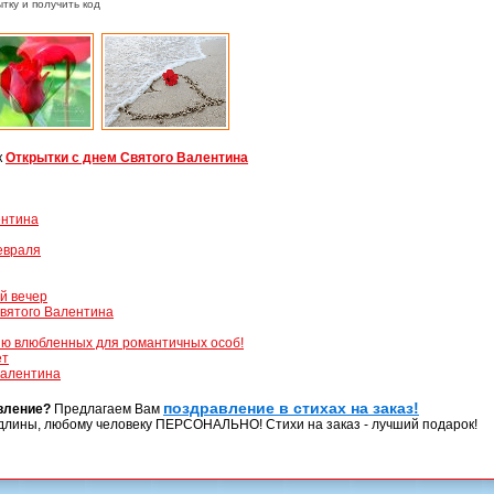
тку и получить код
к
Открытки с днем Святого Валентина
ентина
евраля
й вечер
Святого Валентина
дню влюбленных для романтичных особ!
ет
Валентина
поздравление в стихах на заказ!
вление?
Предлагаем Вам
длины, любому человеку ПЕРСОНАЛЬНО! Стихи на заказ - лучший подарок!