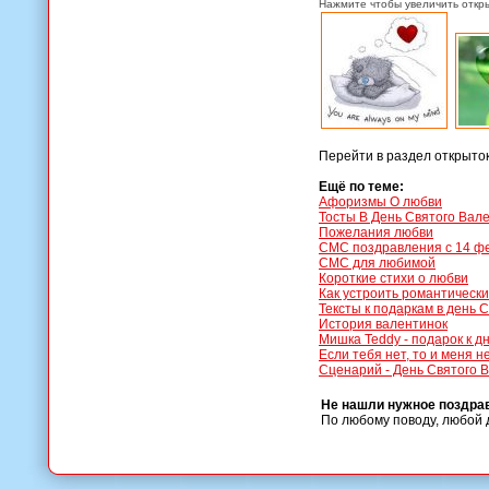
Нажмите чтобы увеличить откры
Перейти в раздел открыто
Ещё по теме:
Афоризмы О любви
Тосты В День Святого Вал
Пожелания любви
СМС поздравления с 14 ф
СМС для любимой
Короткие стихи о любви
Как устроить романтически
Тексты к подаркам в день 
История валентинок
Мишка Teddy - подарок к 
Если тебя нет, то и меня н
Сценарий - День Святого 
Не нашли нужное поздра
По любому поводу, любой 