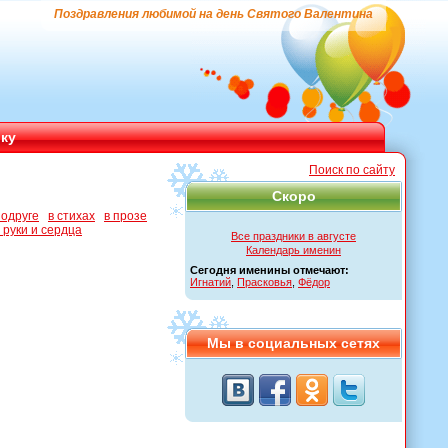
Поздравления любимой на день Святого Валентина
ику
Поиск по сайту
Скоро
подруге
в стихах
в прозе
руки и сердца
Все праздники в августе
Календарь именин
Сегодня именины отмечают:
Игнатий
,
Прасковья
,
Фёдор
Мы в социальных сетях