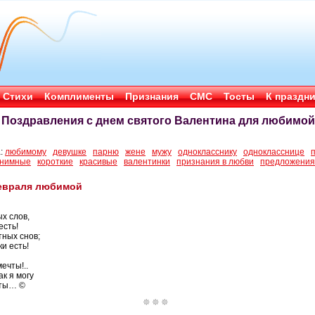
Стихи
Комплименты
Признания
СМС
Тосты
К праздн
Поздравления с днем святого Валентина для любимой
а:
любимому
девушке
парню
жене
мужу
однокласснику
однокласснице
нимные
короткие
красивые
валентинки
признания в любви
предложения 
февраля любимой
х слов,
есть!
тных снов;
ки есть!
ечты!..
к я могу
 ты… ©