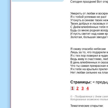
Сегодня праздник! Вот откр
Умереть от любви и воскре
Я с тобой успеваю не раз!
Утонуть в синеве твоих не
Твоих добрых и ласковых гл
С Днём влюблённых тебя 
Будь со мною родная всегд
И пусть светит над нами кр
Золотая, большая звезда! 
Я скажу спасибо небесам
Лишь за то, что подарили 
Я с тех пор поверил в чуде
Ведь живу я счастливо, люб
В день влюбленных я сказат
Что ты самая прекрасная н
Я к тебе на крыльях прилеч
Нет любви сильнее на пла
Страницы:
< пред
1
2
3
4
© - Поздравления с днем свя
Копирование возможно только
Тематические открытки: