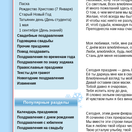
Любимая, хочу тебя поздр
Пасха
Со светлым, Всех влюблен
И много пожеланий здесь о
Рождество Христово (7 Января)
О том, о чем мечтаем мы в
Старый Новый Год
Желаю, чтоб всегда мы бы
Татьянин день (День студента)
И чтобы нас никто не разл
И, чтоб судьба, командуя 
1 мая
Преподнесла нам наш счас
1 сентября (День знаний)
Свадебные поздравления
Годовщина свадьбы
Моя любимая, тебя, мне р
Прочие праздники
С днём всех влюблённых, от
Повод поздравить
Люби, влюбляйся, будь люб
Стань для меня незаменимо
Поздравления по временам года
Поздравления по знаку зодиака
Православные праздники
Сегодня праздник — день 
Тексты для грамот
Её ты даришь мне как в ска
Новогодние поздравления
Влюбленный взгляд ты мой
Давай оставим свои маски.
Извинения
Тобой давно я очарован,
Тебя испить хочу до дна,
Я словно зельем околдован
И чувством пьян я без вина
Популярные разделы
Календарь праздников
Сегодня, этим днем феврал
Поздравления с днем рождения
Я сочиняю стих прекрасны
Мы вместе эти строки пише
Поздравления с юбилеем
Как я люблю твой образ чи
Поздравления на свадьбу
Твою усталую улыбку, твой