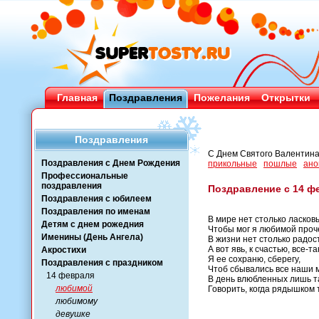
Главная
Поздравления
Пожелания
Открытки
Поздравления
С Днем Святого Валентин
Поздравления с Днем Рождения
прикольные
пошлые
ано
Профессиональные
поздравления
Поздравление с 14 
Поздравления с юбилеем
Поздравления по именам
В мире нет столько ласковы
Детям с днем рожедния
Чтобы мог я любимой проч
Именины (День Ангела)
В жизни нет столько радос
А вот явь, к счастью, все-та
Акростихи
Я ее сохраню, сберегу,
Поздравления с праздником
Чтоб сбывались все наши м
14 февраля
В день влюбленных лишь та
любимой
Говорить, когда рядышком
любимому
девушке