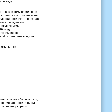
 легенду.
ого веков тому назад, еще
я. Был такой христианский
де обрести счастье. Узнав
огласно преданию,
прежде чем быть
69 году.
тин считается
 И по сей день все, кто
и Джульетте.
почтальоны сбились с ног,
ые обязанности, и ни одно
 «Валентину» среди