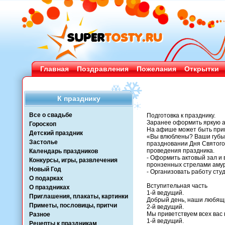
Главная
Поздравления
Пожелания
Открытки
К празднику
Все о свадьбе
Подготовка к празднику.
Заранее оформить яркую 
Гороскоп
На афише может быть прим
Детский праздник
«Вы влюблены? Ваши губы 
Застолье
праздновании Дня Святого
проведения праздника.
Календарь праздников
- Оформить актовый зал и
Конкурсы, игры, развлечения
пронзенных стрелами амур
Новый Год
- Организовать работу сту
О подарках
Вступительная часть
О праздниках
1-й ведущий.
Приглашения, плакаты, картинки
Добрый день, наши любящ
Приметы, пословицы, притчи
2-й ведущий.
Мы приветствуем всех вас
Разное
1-й ведущий.
Рецепты к праздникам