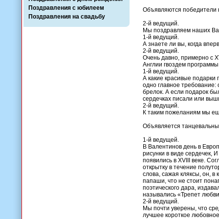
Поздравления с юбилеем
Объявляются победители к
Поздравления на свадьбу
2-й ведущий.
Мы поздравляем наших Вал
1-й ведущий.
А знаете ли вы, когда впе
2-й ведущий.
Очень давно, примерно с X
Англии гвоздем программы
1-й ведущий.
А какие красивые подарки 
одно главное требование: 
брелок. А если подарок бы
сердечках писали или выш
2-й ведущий.
К таким пожеланиям мы ещ
Объявляется танцевальны
1-й ведущей.
В Валентинов день в Евро
рисунки в виде сердечек, 
появились в XVIII веке. 
открытку в течение полуто
слова, сажая кляксы, он, 
папаши, что не стоит понап
поэтического дара, издав
назывались «Трепет любви
2-й ведущий.
Мы почти уверены, что сре
лучшее короткое любовное