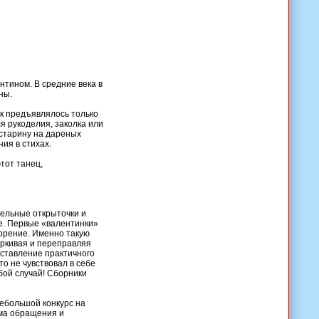
нтином. В средние века в
ны.
ик предъявлялось только
я рукоделия, заколка или
 старину на дареных
ия в стихах.
тот танец,
ельные открыточки и
ме. Первые «валентинки»
ворение. Именно такую
еркивая и переправляя
аставление практичного
то не чувствовал в себе
бой случай! Сборники
небольшой конкурс на
рма обращения и