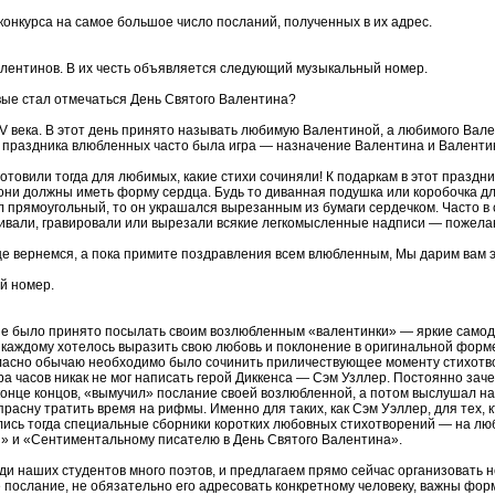
онкурса на самое большое число посланий, полученных в их адрес.
ентинов. В их честь объявляется следующий музыкальный номер.
рвые стал отмечаться День Святого Валентина?
V века. В этот день принято называть любимую Валентиной, а любимого Вале
 праздника влюбленных часто была игра — назначение Валентина и Валенти
готовили тогда для любимых, какие стихи сочиняли! К подаркам в этот праздн
они должны иметь форму сердца. Будь то диванная подушка или коробочка дл
л прямоугольный, то он украшался вырезанным из бумаги сердечком. Часто в
ивали, гравировали или вырезали всякие легкомысленные надписи — пожелан
е вернемся, а пока примите поздравления всем влюбленным, Мы дарим вам э
й номер.
пе было принято посылать своим возлюбленным «валентинки» — яркие самод
И каждому хотелось выразить свою любовь и поклонение в оригинальной фор
Согласно обычаю необходимо было сочинить приличествующее моменту стихот
ра часов никак не мог написать герой Диккенса — Сэм Узллер. Постоянно зач
в конце концов, «вымучил» послание своей возлюбленной, а потом выслушал н
расну тратить время на рифмы. Именно для таких, как Сэм Уэллер, для тех, к
ались тогда специальные сборники коротких любовных стихотворений — на лю
» и «Сентиментальному писателю в День Святого Валентина».
ди наших студентов много поэтов, и предлагаем прямо сейчас организовать 
 послание, не обязательно его адресовать конкретному человеку, важны фо