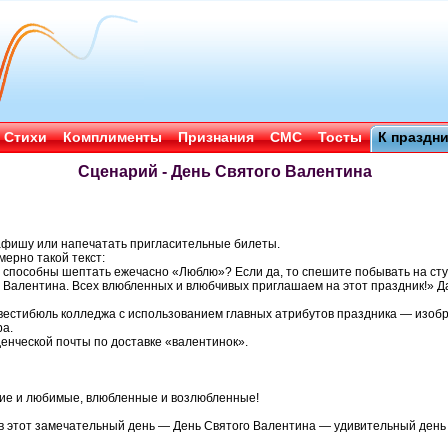
Стихи
Комплименты
Признания
СМС
Тосты
К праздн
Сценарий - День Святого Валентина
афишу или напечатать пригласительные билеты.
ерно такой текст:
способны шептать ежечасно «Люблю»? Если да, то спешите побывать на ст
 Валентина. Всех влюбленных и влюбчивых приглашаем на этот праздник!» Да
 вестибюль колледжа с использованием главных атрибутов праздника — изоб
а.
денческой почты по доставке «валентинок».
ие и любимые, влюбленные и возлюбленные!
 в этот замечательный день — День Святого Валентина — удивительный день