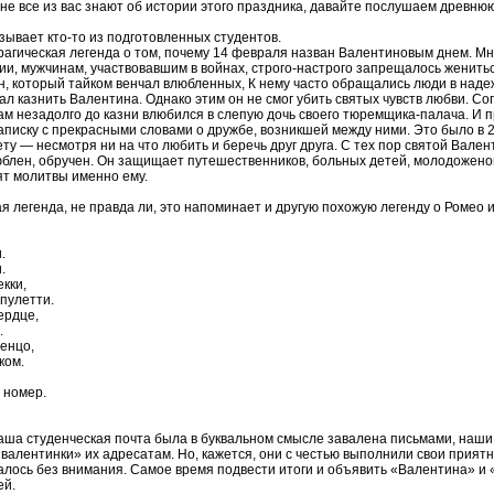
 не все из вас знают об истории этого праздника, давайте послушаем древнюю
ывает кто-то из подготовленных студентов.
рагическая легенда о том, почему 14 февраля назван Валентиновым днем. Мн
и, мужчинам, участвовавшим в войнах, строго-настрого запрещалось женитьс
, который тайком венчал влюбленных, К нему часто обращались люди в надеж
ал казнить Валентина. Однако этим он не смог убить святых чувств любви. С
ам незадолго до казни влюбился в слепую дочь своего тюремщика-палача. И 
аписку с прекрасными словами о дружбе, возникшей между ними. Это было в 2
ту — несмотря ни на что любить и беречь друг друга. С тех пор святой Вален
юблен, обручен. Он защищает путешественников, больных детей, молодоженов.
ят молитвы именно ему.
ая легенда, не правда ли, это напоминает и другую похожую легенду о Ромео 
.
.
кки,
пулетти.
ердце,
.
енцо,
ком.
 номер.
аша студенческая почта была в буквальном смысле завалена письмами, наши 
валентинки» их адресатам. Но, кажется, они с честью выполнили свои приятн
алось без внимания. Самое время подвести итоги и объявить «Валентина» и
ей.