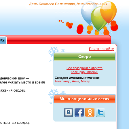
День Святого Валентина, день влюбленных
ику
Поиск по сайту
Скоро
Все праздники в августе
Календарь именин
Сегодня именины отмечают:
уденческом шоу —
Александр
,
Анна
,
Макар
лее указать место и время
ражения сердец,
Мы в социальных сетях
 открытых сердец.