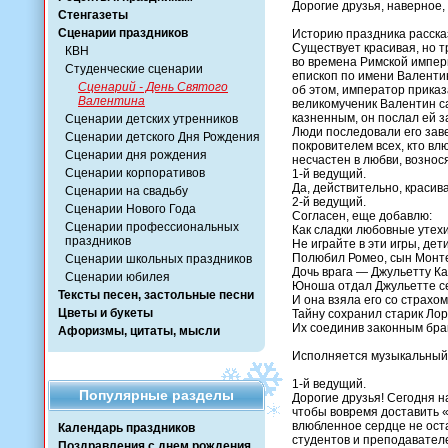
Дорогие друзья, наверное,
Стенгазеты
Сценарии праздников
Историю праздника рассказ
Существует красивая, но т
КВН
во времена Римской импери
Студенческие сценарии
епископ по имени Валентин
Сценарий - День Святого
об этом, император приказ
Валентина
великомученик Валентин с
казненным, он послал ей з
Сценарии детских утренников
Люди последовали его заве
Сценарии детского Дня Рождения
покровителем всех, кто вл
Сценарии дня рождения
несчастен в любви, вознос
Сценарии корпоративов
1-й ведущий.
Да, действительно, красив
Сценарии на свадьбу
2-й ведущий.
Сценарии Нового Года
Согласен, еще добавлю:
Сценарии профессиональных
Как сладки любовные утехи
праздников
Не играйте в эти игры, дети
Полюбил Ромео, сын Монте
Сценарии школьных праздников
Дочь врага — Джульетту Ка
Сценарии юбилея
Юноша отдал Джульетте с
Тексты песен, застольные песни
И она взяла его со страхом
Цветы и букеты
Тайну сохранил старик Лор
Их соединив законным бра
Афоризмы, цитаты, мысли
Исполняется музыкальный
1-й ведущий.
Популярные разделы
Дорогие друзья! Сегодня н
чтобы вовремя доставить «
влюбленное сердце не ост
Календарь праздников
студентов и преподавател
Поздравления с днем рождения