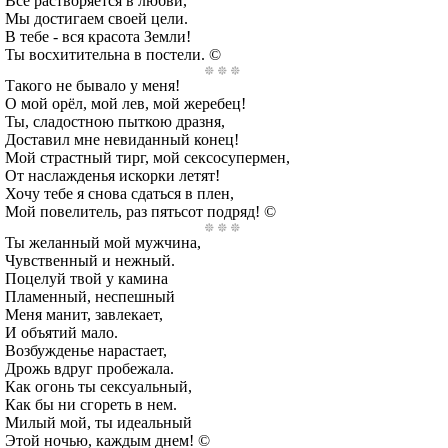
Всё растворяется в любви,
Мы достигаем своей цели.
В тебе - вся красота Земли!
Ты восхитительна в постели. ©
Такого не бывало у меня!
О мой орёл, мой лев, мой жеребец!
Ты, сладостною пыткою дразня,
Доставил мне невиданный конец!
Мой страстный тирг, мой сексосупермен,
От наслажденья искорки летят!
Хочу тебе я снова сдаться в плен,
Мой повелитель, раз пятьсот подряд! ©
Ты желанный мой мужчина,
Чувственный и нежный.
Поцелуй твой у камина
Пламенный, неспешный
Меня манит, завлекает,
И объятий мало.
Возбужденье нарастает,
Дрожь вдруг пробежала.
Как огонь ты сексуальный,
Как бы ни сгореть в нем.
Милый мой, ты идеальный
Этой ночью, каждым днем! ©