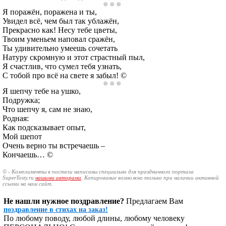
Я поражён, поражена и ты,
Увидел всё, чем был так ублажён,
Прекрасно как! Несу тебе цветы,
Твоим уменьем наповал сражён,
Ты удивительно умеешь сочетать
Натуру скромную и этот страстный пыл,
Я счастлив, что сумел тебя узнать,
С тобой про всё на свете я забыл! ©
Я шепчу тебе на ушко,
Подружка;
Что шепчу я, сам не знаю,
Родная:
Как подсказывает опыт,
Мой шепот
Очень верно ты встречаешь –
Кончаешь… ©
© - Комплименты в постели написаны специально для праздничного портала
SuperTosty.ru
нашими авторами
. Копирование возможно только при наличии активной
ссылки на наш сайт.
Не нашли нужное поздравление?
Предлагаем Вам
поздравление в стихах на заказ!
По любому поводу, любой длины, любому человеку