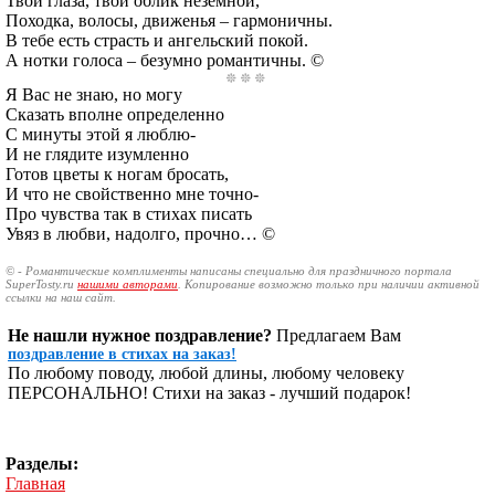
Твои глаза, твой облик неземной,
Походка, волосы, движенья – гармоничны.
В тебе есть страсть и ангельский покой.
А нотки голоса – безумно романтичны. ©
Я Вас не знаю, но могу
Сказать вполне определенно
С минуты этой я люблю-
И не глядите изумленно
Готов цветы к ногам бросать,
И что не свойственно мне точно-
Про чувства так в стихах писать
Увяз в любви, надолго, прочно… ©
© - Романтические комплименты написаны специально для праздничного портала
SuperTosty.ru
нашими авторами
. Копирование возможно только при наличии активной
ссылки на наш сайт.
Не нашли нужное поздравление?
Предлагаем Вам
поздравление в стихах на заказ!
По любому поводу, любой длины, любому человеку
ПЕРСОНАЛЬНО! Стихи на заказ - лучший подарок!
Разделы:
Главная