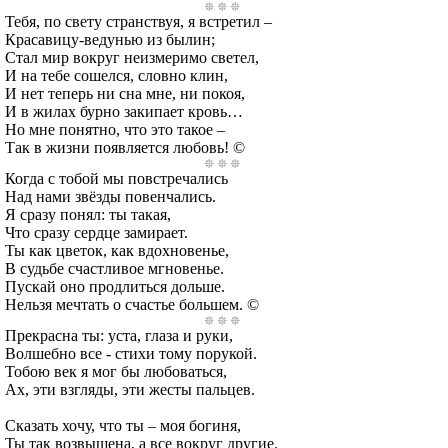
Тебя, по свету странствуя, я встретил –
Красавицу-ведунью из былин;
Стал мир вокруг неизмеримо светел,
И на тебе сошелся, словно клин,
И нет теперь ни сна мне, ни покоя,
И в жилах бурно закипает кровь…
Но мне понятно, что это такое –
Так в жизни появляется любовь! ©
Когда с тобой мы повстречались
Над нами звёзды повенчались.
Я сразу понял: ты такая,
Что сразу сердце замирает.
Ты как цветок, как вдохновенье,
В судьбе счастливое мгновенье.
Пускай оно продлиться дольше.
Нельзя мечтать о счастье большем. ©
Прекрасна ты: уста, глаза и руки,
Волшебно все - стихи тому порукой.
Тобою век я мог бы любоваться,
Ах, эти взгляды, эти жесты пальцев.
Сказать хочу, что ты – моя богиня,
Ты так возвышена, а все вокруг другие.