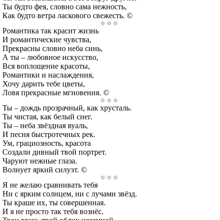
Ты будто фея, словно сама нежность,
Как будто ветра ласкового свежесть. ©
Романтика так красит жизнь
И романтические чувства,
Прекрасны словно неба синь,
А ты – любовное искусство,
Вся воплощение красоты,
Романтики и наслаждения,
Хочу дарить тебе цветы,
Ловя прекрасные мгновения. ©
Ты – дождь прозрачный, как хрусталь.
Ты чистая, как белый снег.
Ты – неба звёздная вуаль,
И песня быстротечных рек.
Ум, грациозность, красота
Создали дивный твой портрет.
Чаруют нежные глаза.
Волнует яркий силуэт. ©
Я не желаю сравнивать тебя
Ни с ярким солнцем, ни с лучами звёзд.
Ты краше их, ты совершенная.
И я не просто так тебя вознёс.