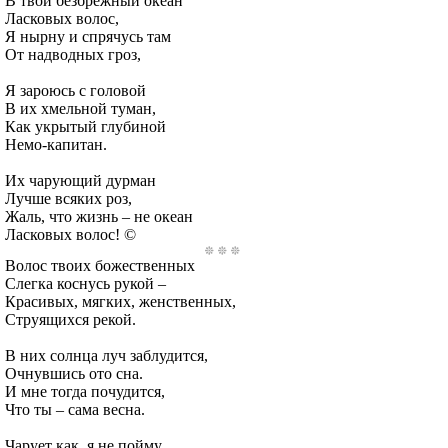
В твой безбрежный океан
Ласковых волос,
Я нырну и спрячусь там
От надводных гроз,
Я зароюсь с головой
В их хмельной туман,
Как укрытый глубиной
Немо-капитан.
Их чарующий дурман
Лучше всяких роз,
Жаль, что жизнь – не океан
Ласковых волос! ©
Волос твоих божественных
Слегка коснусь рукой –
Красивых, мягких, женственных,
Струящихся рекой.
В них солнца луч заблудится,
Очнувшись ото сна.
И мне тогда почудится,
Что ты – сама весна.
Чарует как, я не пойму,