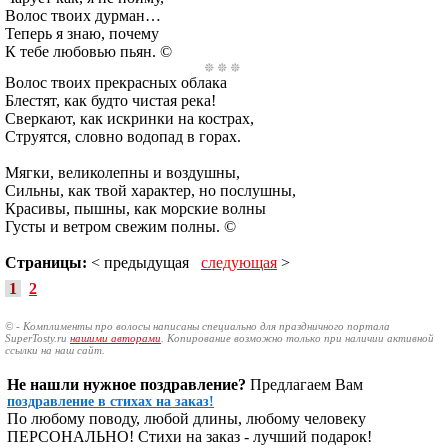
Волос твоих дурман…
Теперь я знаю, почему
К тебе любовью пьян. ©
Волос твоих прекрасных облака
Блестят, как будто чистая река!
Сверкают, как искринки на кострах,
Струятся, словно водопад в горах.
Мягки, великолепны и воздушны,
Сильны, как твой характер, но послушны,
Красивы, пышны, как морские волны
Густы и ветром свежим полны. ©
Страницы:
< предыдущая
следующая
>
1
2
© - Комплименты про волосы написаны специально для праздничного портала
SuperTosty.ru
нашими авторами
. Копирование возможно только при наличии активной
ссылки на наш сайт.
Не нашли нужное поздравление?
Предлагаем Вам
поздравление в стихах на заказ!
По любому поводу, любой длины, любому человеку
ПЕРСОНАЛЬНО! Стихи на заказ - лучший подарок!