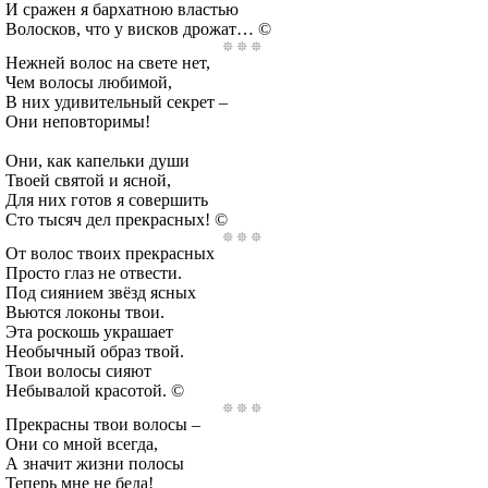
И сражен я бархатною властью
Волосков, что у висков дрожат… ©
Нежней волос на свете нет,
Чем волосы любимой,
В них удивительный секрет –
Они неповторимы!
Они, как капельки души
Твоей святой и ясной,
Для них готов я совершить
Сто тысяч дел прекрасных! ©
От волос твоих прекрасных
Просто глаз не отвести.
Под сиянием звёзд ясных
Вьются локоны твои.
Эта роскошь украшает
Необычный образ твой.
Твои волосы сияют
Небывалой красотой. ©
Прекрасны твои волосы –
Они со мной всегда,
А значит жизни полосы
Теперь мне не беда!