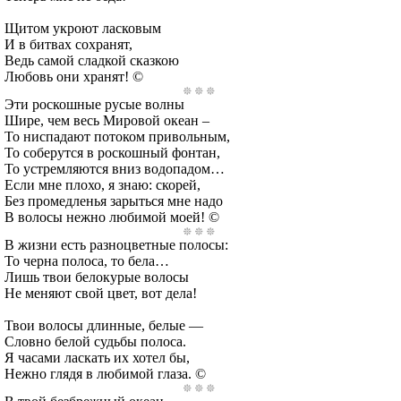
Щитом укроют ласковым
И в битвах сохранят,
Ведь самой сладкой сказкою
Любовь они хранят! ©
Эти роскошные русые волны
Шире, чем весь Мировой океан –
То ниспадают потоком привольным,
То соберутся в роскошный фонтан,
То устремляются вниз водопадом…
Если мне плохо, я знаю: скорей,
Без промедленья зарыться мне надо
В волосы нежно любимой моей! ©
В жизни есть разноцветные полосы:
То черна полоса, то бела…
Лишь твои белокурые волосы
Не меняют свой цвет, вот дела!
Твои волосы длинные, белые —
Словно белой судьбы полоса.
Я часами ласкать их хотел бы,
Нежно глядя в любимой глаза. ©