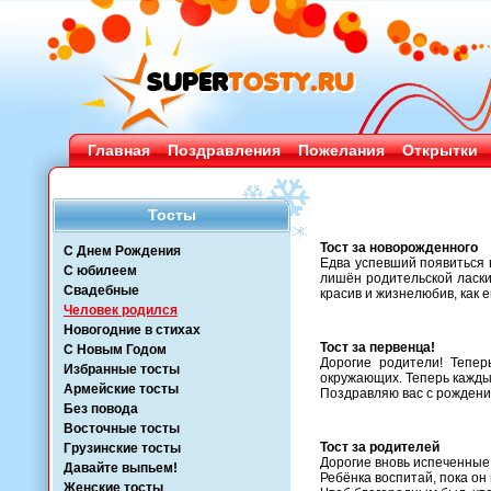
Главная
Поздравления
Пожелания
Открытки
Тосты
Тост за новорожденного
С Днем Рождения
Едва успевший появиться 
С юбилеем
лишён родительской ласки
Свадебные
красив и жизнелюбив, как ег
Человек родился
Новогодние в стихах
Тост за первенца!
С Новым Годом
Дорогие родители! Тепер
Избранные тосты
окружающих. Теперь каждый
Армейские тосты
Поздравляю вас с рождени
Без повода
Восточные тосты
Тост за родителей
Грузинские тосты
Дорогие вновь испеченные
Давайте выпьем!
Ребёнка воспитай, пока он 
Женские тосты