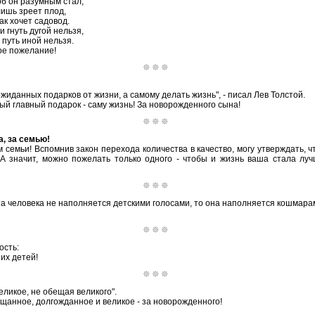
об он разумным стал,
лишь зреет плод,
ак хочет садовод.
 гнуть дугой нельзя,
а путь иной нельзя.
ое пожелание!
жиданных подарков от жизни, а самому делать жизнь", - писал Лев Толстой.
ый главный подарок - саму жизнь! За новорожденного сына!
, за семью!
семьи! Вспомнив закон перехода количества в качество, могу утверждать, ч
 А значит, можно пожелать только одного - чтобы и жизнь ваша стала лу
та человека не наполняется детскими голосами, то она наполняется кошмара
ость:
их детей!
еликое, не обещая великого".
щанное, долгожданное и великое - за новорожденного!