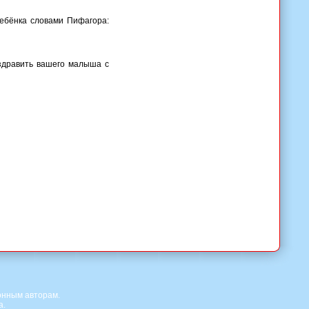
ребёнка словами Пифагора:
оздравить вашего малыша с
онным авторам.
а.