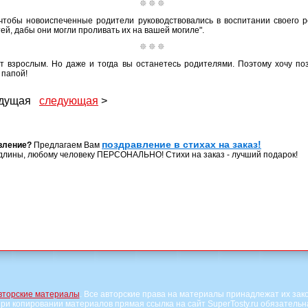
 чтобы новоиспеченные родители руководствовались в воспитании своего 
ей, дабы они могли проливать их на вашей могиле".
ет взрослым. Но даже и тогда вы останетесь родителями. Поэтому хочу п
 папой!
ыдущая
следующая
>
поздравление в стихах на заказ!
вление?
Предлагаем Вам
длины, любому человеку ПЕРСОНАЛЬНО! Стихи на заказ - лучший подарок!
вторские материалы
. Все авторские права на материалы принадлежат их зак
ри копировании материалов прямая ссылка на сайт SuperTosty.ru обязательн