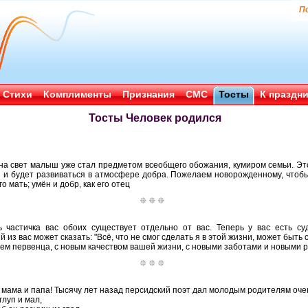
П
Стихи
Комплименты
Признания
СМС
Тосты
К праздн
Тосты Человек родился
на свет малыш уже стал предметом всеобщего обожания, кумиром семьи. Это
 и будет развиваться в атмосфере добра. Пожелаем новорожденному, чтобы
о мать; умён и добр, как его отец
ь частичка вас обоих существует отдельно от вас. Теперь у вас есть с
 из вас может сказать: "Всё, что не смог сделать я в этой жизни, может быть
ем первенца, с новым качеством вашей жизни, с новыми заботами и новыми 
 мама и папа! Тысячу лет назад персидский поэт дал молодым родителям оче
глуп и мал,