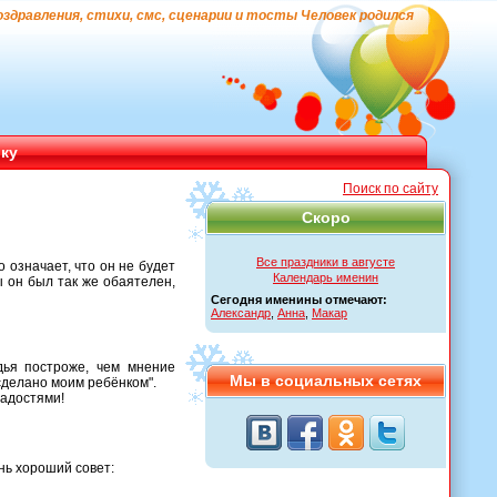
оздравления, стихи, смс, сценарии и тосты Человек родился
ику
Поиск по сайту
Скоро
Все праздники в августе
 означает, что он не будет
Календарь именин
 он был так же обаятелен,
Сегодня именины отмечают:
Александр
,
Анна
,
Макар
удья построже, чем мнение
Мы в социальных сетях
 сделано моим ребёнком".
радостями!
нь хороший совет: