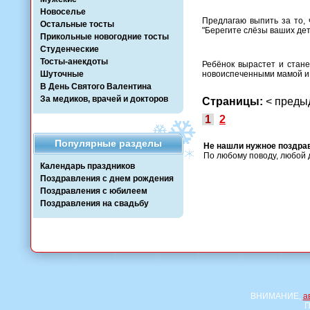
Новоселье
Предлагаю выпить за то,
Остальные тосты
"Берегите слёзы ваших дет
Прикольные новогодние тосты
Студенческие
Тосты-анекдоты
Ребёнок вырастет и стан
Шуточные
новоиспеченными мамой и
В День Святого Валентина
За медиков, врачей и докторов
Страницы:
< пред
1
2
Популярные разделы
Не нашли нужное поздра
По любому поводу, любой 
Календарь праздников
Поздравления с днем рождения
Поздравления с юбилеем
Поздравления на свадьбу
ВНИМАНИЕ,
а
П