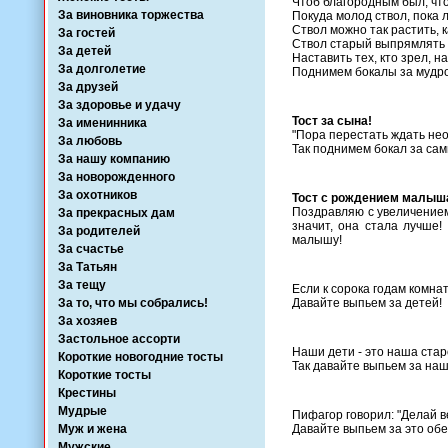
Чтоб благородным был, чт
За виновника торжества
Покуда молод ствол, пока 
Ствол можно так растить, к
За гостей
Ствол старый выпрямлять и
За детей
Наставить тех, кто зрел, н
За долголетие
Поднимем бокалы за мудр
За друзей
За здоровье и удачу
Тост за сына!
За именинника
"Пора перестать ждать нео
За любовь
Так поднимем бокал за сам
За нашу компанию
За новорожденного
За охотников
Тост с рождением малыша
Поздравляю с увеличением 
За прекрасных дам
значит, она стала лучше!
За родителей
малышу!
За счастье
За Татьян
За тещу
Если к сорока годам комна
За то, что мы собрались!
Давайте выпьем за детей!
За хозяев
Застольное ассорти
Наши дети - это наша стар
Короткие новогодние тосты
Так давайте выпьем за наш
Короткие тосты
Крестины
Мудрые
Пифагор говорил: "Делай в
Муж и жена
Давайте выпьем за это обе
Мужские