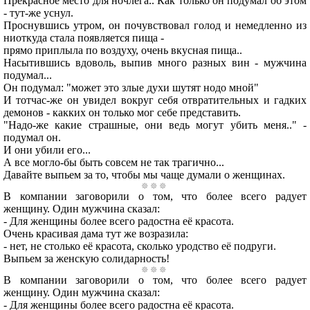
Прекрасное место для ночлега.. Как только он подумал об этом
- тут-же уснул.
Проснувшись утром, он почувствовал голод и немедленно из
ниоткуда стала появляется пища -
прямо приплыла по воздуху, очень вкусная пища..
Насытившись вдоволь, выпив много разных вин - мужчина
подумал...
Он подумал: "может это злые духи шутят нодо мной"
И тотчас-же он увидел вокруг себя отвратительных и гадких
демонов - какких он только мог себе представить.
"Надо-же какие страшные, они ведь могут убить меня.." -
подумал он.
И они убили его...
А все могло-бы быть совсем не так трагично...
Давайте выпьем за то, чтобы мы чаще думали о женщинах.
В компании заговорили о том, что более всего радует
женщину. Один мужчина сказал:
- Для женщины более всего радостна её красота.
Очень красивая дама тут же возразила:
- нет, не столько её красота, сколько уродство её подруги.
Выпьем за женскую солидарность!
В компании заговорили о том, что более всего радует
женщину. Один мужчина сказал:
- Для женщины более всего радостна её красота.