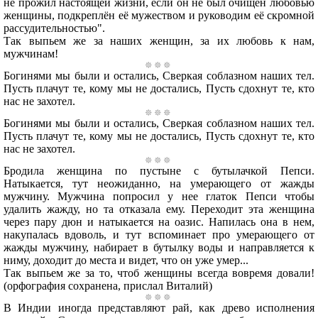
не прожил настоящей жизни, если он не был очищен любовью
женщины, подкреплён её мужеством и руководим её скромной
рассудительностью".
Так выпьем же за наших женщин, за их любовь к нам,
мужчинам!
Богинями мы были и остались, Сверкая соблазном наших тел.
Пусть плачут те, кому мы не достались, Пусть сдохнут те, кто
нас не захотел.
Богинями мы были и остались, Сверкая соблазном наших тел.
Пусть плачут те, кому мы не достались, Пусть сдохнут те, кто
нас не захотел.
Бродила женщина по пустыне с бутылачкой Пепси.
Натыкается, тут неожиданно, на умерающего от жажды
мужчину. Мужчина попросил у нее глаток Пепси чтобы
удалить жажду, но та отказала ему. Переходит эта женщина
через пару дюн и натыкается на оазис. Напилась она в нем,
накупалась вдоволь, и тут вспоминает про умерающего от
жажды мужчину, набирает в бутылку воды и направляется к
ниму, доходит до места и видет, что он уже умер...
Так выпьем же за то, чтоб женщины всегда вовремя довали!
(орфография сохранена, прислал Виталий)
В Индии иногда представляют рай, как древо исполнения