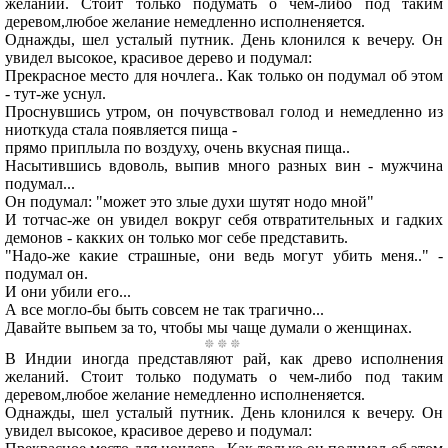
желаний. Стоит только подумать о чем-либо под таким
деревом,любое желание немедленно исполненяется.
Однажды, шел усталый путник. День клонился к вечеру. Он
увидел высокое, красивое дерево и подумал:
Прекрасное место для ночлега.. Как только он подумал об этом
- тут-же уснул.
Проснувшись утром, он почувствовал голод и немедленно из
ниоткуда стала появляется пища -
прямо приплыла по воздуху, очень вкусная пища..
Насытившись вдоволь, выпив много разных вин - мужчина
подумал...
Он подумал: "может это злые духи шутят нодо мной"
И тотчас-же он увидел вокруг себя отвратительных и гадких
демонов - какких он только мог себе представить.
"Надо-же какие страшные, они ведь могут убить меня.." -
подумал он.
И они убили его...
А все могло-бы быть совсем не так трагично...
Давайте выпьем за то, чтобы мы чаще думали о женщинах.
В Индии иногда представляют рай, как древо исполнения
желаний. Стоит только подумать о чем-либо под таким
деревом,любое желание немедленно исполненяется.
Однажды, шел усталый путник. День клонился к вечеру. Он
увидел высокое, красивое дерево и подумал: