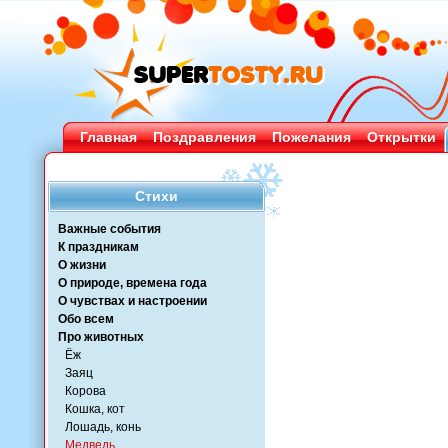
Главная
Поздравления
Пожелания
Открытки
Стихи
Важные события
К праздникам
О жизни
О природе, времена года
О чувствах и настроении
Обо всем
Про животных
Ёж
Заяц
Корова
Кошка, кот
Лошадь, конь
Медведь