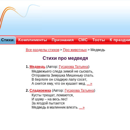
Стихи
Комплименты
Признания
СМС
Тосты
К праздн
Все разделы стихов
>
Про животных
>
Медведь
Стихи про медведя
1.
Медведь
(Автор:
Гусарова Татьяна
)
Медвежьего следа зимой не сыскать,
Отправила Зимушка Мишеньку спать.
В берлоге он сладкую лапу сосет,
А снится ему, что он кушает мед.
... »
2.
Сладкоежка
(Автор:
Гусарова Татьяна
)
Кусты трещат, ломаются,
И шуму – на весь лес!
За ягодой пытается
Медведь в малинник влезть.
... »