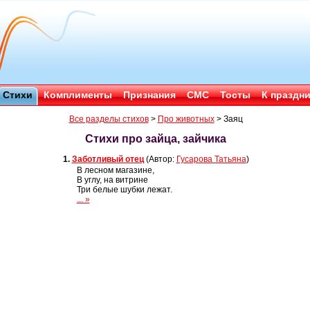
Стихи
Комплименты
Признания
СМС
Тосты
К праздн
Все разделы стихов
>
Про животных
>
Заяц
Стихи про зайца, зайчика
1.
Заботливый отец
(Автор:
Гусарова Татьяна
)
В лесном магазине,
В углу, на витрине
Три белые шубки лежат.
... »