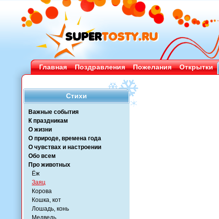
Главная
Поздравления
Пожелания
Открытки
Стихи
Важные события
К праздникам
О жизни
О природе, времена года
О чувствах и настроении
Обо всем
Про животных
Ёж
Заяц
Корова
Кошка, кот
Лошадь, конь
Медведь