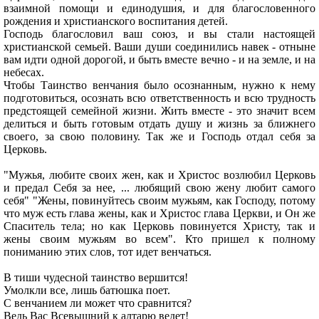
взаимной помощи и единодушия, и для благословенного
рождения и христианского воспитания детей.
Господь благословил ваш союз, и вы стали настоящей
христианской семьей. Ваши души соединились навек - отныне
вам идти одной дорогой, и быть вместе вечно - и на земле, и на
небесах.
Чтобы Таинство венчания было осознанным, нужно к нему
подготовиться, осознать всю ответственность и всю трудность
предстоящей семейной жизни. Жить вместе - это значит всем
делиться и быть готовым отдать душу и жизнь за ближнего
своего, за свою половину. Так же и Господь отдал себя за
Церковь.
"Мужья, любите своих жен, как и Христос возлюбил Церковь
и предал Себя за нее, ... любящий свою жену любит самого
себя" "Жены, повинуйтесь своим мужьям, как Господу, потому
что муж есть глава жены, как и Христос глава Церкви, и Он же
Спаситель тела; но как Церковь повинуется Христу, так и
жены своим мужьям во всем". Кто пришел к полному
пониманию этих слов, тот идет венчаться.
В тиши чудесной таинство вершится!
Умолкли все, лишь батюшка поет.
С венчанием ли может что сравнится?
Ведь Вас Всевышний к алтарю ведет!