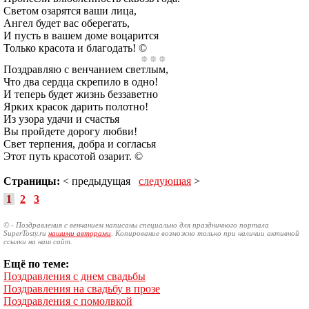
Светом озарятся ваши лица,
Ангел будет вас оберегать,
И пусть в вашем доме воцарится
Только красота и благодать! ©
Поздравляю с венчанием светлым,
Что два сердца скрепило в одно!
И теперь будет жизнь беззаветно
Ярких красок дарить полотно!
Из узора удачи и счастья
Вы пройдете дорогу любви!
Свет терпения, добра и согласья
Этот путь красотой озарит. ©
Страницы:
< предыдущая
следующая
>
1
2
3
© - Поздравления с венчанием написаны специально для праздничного портала
SuperTosty.ru
нашими авторами
. Копирование возможно только при наличии активной
ссылки на наш сайт.
Ещё по теме:
Поздравления с днем свадьбы
Поздравления на свадьбу в прозе
Поздравления с помолвкой