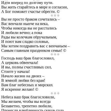
Идти вперед по долгому пути.
Вы жить старайтесь в мире и согласии,
А Бог поможет счастье обрести. ©
Вы не просто браком сочетались –
Вас венчали нынче на века,
Чтобы никогда вы не расстались
И любили вечно; а пока
Рады вы колечкам обручальным,
И поют вам сладко соловьи,
Мы хотим поздравить вас с венчаньем –
Самым главным праздником семьи! ©
Господь ваш брак благословил,
А церковь обвенчала!
И вы, полны счастливых сил,
Стоите у начала!
Начало жизни на двоих –
В земной любви без края!
Вам благ небесных и мирских
Я искренне желаю! ©
Небеса ваш брак благословили,
Мы желаем, чтобы вы всегда
Беззаветно, трепетно любили,
Пронесли влюбленность сквозь года.