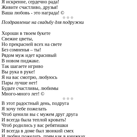
Я искренне, сердечно рада!
Живите счастливо, друзья!
Ваша любовь - это награда! ©
Поздравление на свадьбу для подружки
Хороши в твоем букете
Свежие цветы,
Но прекрасней всех на свете
Без сомненья – ты!
Рядом муж идет красивый
В новом пиджаке.
Так шагаете игриво
Вы рука в руке!
Я на вас смотрю, любуюсь
Пары лучше нет!
Будьте счастливы, любимы
Много-много лет! ©
В этот радостный день, подруга
Я хочу тебе пожелать
Чтоб ценили вы с мужем друг друга
И всегда была теплой кровать!
Чтоб родились у вас ребятишки
И всегда в доме был звонкий смех
И любви пожелать, прям как в книжках