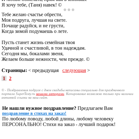
Я хочу тебе, (Таня) навек! ©
Тебе желаю счастье обрести,
Моя подруга, лучшая на свете.
Почаще радуйся, и не грусти,
Когда зимой подумаешь о лете.
Пусть станет жизнь семейная твоя
Удачной и счастливой, в тон надеждам.
Сегодня мы, бокалами звеня,
Желаем больше нежности, чем прежде. ©
Страницы:
< предыдущая
следующая
>
1
2
© - Поздравления подруге с днем свадьбы написаны специально для праздничного
портала SuperTosty.ru
нашими авторами
. Копирование возможно только при наличии
активной ссылки на наш сайт.
Не нашли нужное поздравление?
Предлагаем Вам
поздравление в стихах на заказ!
По любому поводу, любой длины, любому человеку
ПЕРСОНАЛЬНО! Стихи на заказ - лучший подарок!