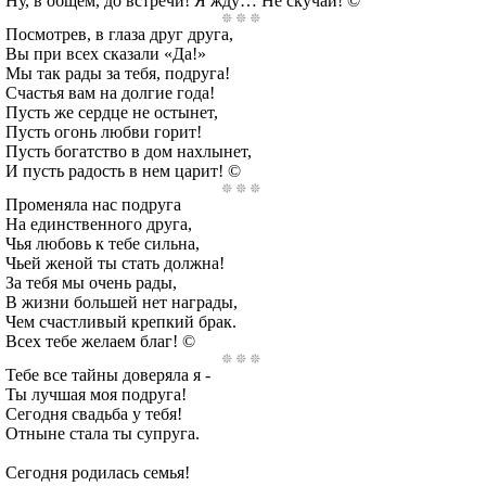
Ну, в общем, до встречи! Я жду… Не скучай! ©
Посмотрев, в глаза друг друга,
Вы при всех сказали «Да!»
Мы так рады за тебя, подруга!
Счастья вам на долгие года!
Пусть же сердце не остынет,
Пусть огонь любви горит!
Пусть богатство в дом нахлынет,
И пусть радость в нем царит! ©
Променяла нас подруга
На единственного друга,
Чья любовь к тебе сильна,
Чьей женой ты стать должна!
За тебя мы очень рады,
В жизни большей нет награды,
Чем счастливый крепкий брак.
Всех тебе желаем благ! ©
Тебе все тайны доверяла я -
Ты лучшая моя подруга!
Сегодня свадьба у тебя!
Отныне стала ты супруга.
Сегодня родилась семья!