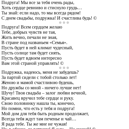
Подруга! Мы все за тебя очень рады,
Хоть сердце ревниво и стиснуло грудь…
Ты знай: если надо, то мы всегда рядом!
С днем свадьбы, подружка! И счастлива будь! ©
Подруга! Всем сердцем желаю
Тебе, добрых чувств не тая,
Жить вечно, печали не зная,
В стране под названьем «Семья».
Пусть будет в ней климат чудесный,
Пусть солнце там будет сиять,
Пусть будет вдвоем интересно
Вам этой страной управлять! ©
Подружка, надеюсь, меня не забудешь?
За партой сидели с тобой столько лет!
Женою и мамой счастливою будешь,
Но дружбы со мной - ничего лучше нет!
Шучу! Твоя свадьба – залог любви вечной,
Красавец вручил тебе сердце и руку.
Свою половинку нашла ты, конечно,
Но помни, что есть у тебя и подруга!
Мой дом для тебя быть родным продолжает,
Всегда тебя ждут там печенье и чай…
Я рада тебе. Ты же мне не чужая!