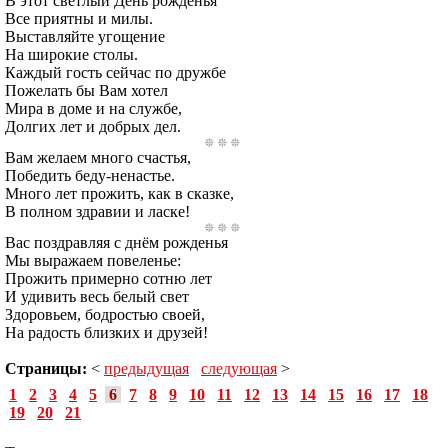
В этот светлый День рожденья
Все приятны и милы.
Выставляйте угощение
На широкие столы.
Каждый гость сейчас по дружбе
Пожелать бы Вам хотел
Мира в доме и на службе,
Долгих лет и добрых дел.
Вам желаем много счастья,
Победить беду-ненастье.
Много лет прожить, как в сказке,
В полном здравии и ласке!
Вас поздравляя с днём рожденья
Мы выражаем повеленье:
Прожить примерно сотню лет
И удивить весь белый свет
Здоровьем, бодростью своей,
Hа радость близких и друзей!
Страницы:
<
предыдущая
следующая
>
1
2
3
4
5
6
7
8
9
10
11
12
13
14
15
16
17
18
19
20
21