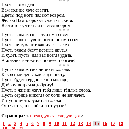
Пусть в этот день,
Вам солнце ярче светит,
Цветы под ноги падают ковром,
Желаю Вам здоровья, счастья, света,
Всего того, что называется добром.
Пусть ваша жизнь алмазами сияет,
Пусть ваших чувств ничто не омрачает,
Пусть не туманит ваших глаз слеза,
Пусть рядом будут верные друзья,
И будет, пусть, для вас всегда удача,
А жизнь стоновится полнее и богаче!
Пусть ваша жизнь не знает холода,
Как ясный день, как сад в цвету.
Пусть будет сердце вечно молодо,
Добром встречая доброту!
Пусть в жизни ждут тебя лишь тёплые слова,
Пусть сердце никогда от боли не заплачет,
И пусть твоя кружится голова
От счастья, от любви и от удачи!
Страницы:
<
предыдущая
следующая
>
1
2
3
4
5
6
7
8
9
10
11
12
13
14
15
16
17
18
19
20
21