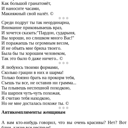
Как большой гранатомёт,
И наносите часами,
Макияжный свой налёт. ©
Среди подруг ты так неординарна,
Внимание приковываешь враз,
И хочется сказать:"Пардон, сударыня,
Вы хороши, но слишком много Вас!"
И поражаешь ты огромным весом,
И не объять мне брюха твоего.
Была бы ты хорошим человеком,
Так это было б даже ничего.. ©
Я любуюсь твоими формами,
Сколько грации в них и шарма!
Только боязно брать на прокорм тебя,
Съешь ты все, не оставив ни грамма...
Ты плывешь неспешной походкою,
На шарпея чуть-чуть похожая,
Я считаю тебя находкою,
Но не мне досталась похоже ты. ©
Антикомплименты женщинам
А вам кто-нибудь говорил, что вы очень красивы? Нет? Вот
блин, какие все честные!