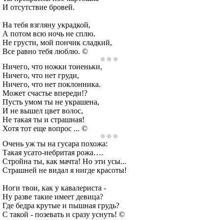
И отсутствие бровей.
На тебя взгляну украдкой,
А потом всю ночь не сплю.
Не грусти, мой пончик сладкий,
Все равно тебя люблю. ©
Ничего, что ножки тоненьки,
Ничего, что нет груди,
Ничего, что нет поклонника.
Может счастье впереди!?
Пусть умом ты не украшена,
И не вышел цвет волос,
Не такая ты и страшная!
Хотя тот еще вопрос ... ©
Очень уж ты на гусара похожа:
Такая усато-небритая рожа….
Стройна ты, как мачта! Но эти усы...
Страшней не видал я нигде красоты!
Ноги твои, как у кавалериста -
Ну разве такие имеет девица?
Где бедра крутые и пышная грудь?
С такой - позевать и сразу уснуть! ©