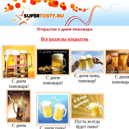
Открытки с днем пивовара
Все разделы открыток
С днем пива,
С днем
С днем
пивовар!
С днем
пивовар
пивовара!
пивовара!
Пусть всегда
С днем
будет пиво!
С днем пива!