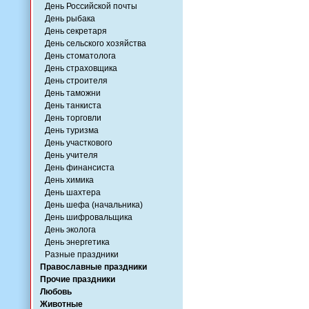
День Российской почты
День рыбака
День секретаря
День сельского хозяйства
День стоматолога
День страховщика
День строителя
День таможни
День танкиста
День торговли
День туризма
День участкового
День учителя
День финансиста
День химика
День шахтера
День шефа (начальника)
День шифровальщика
День эколога
День энергетика
Разные праздники
Православные праздники
Прочие праздники
Любовь
Животные