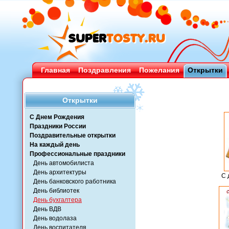
Главная
Поздравления
Пожелания
Открытки
Открытки
С Днем Рождения
Праздники России
Поздравительные открытки
На каждый день
Профессиональные праздники
День автомобилиста
День архитектуры
С 
День банковского работника
День библиотек
День бухгалтера
День ВДВ
День водолаза
День воспитателя