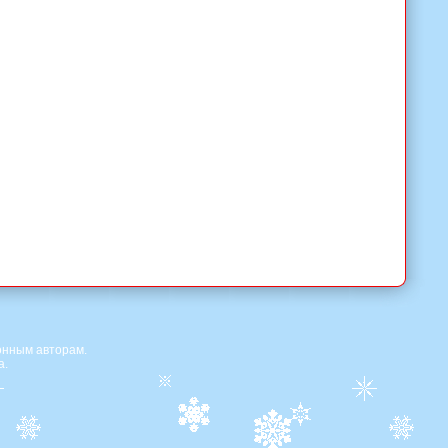
онным авторам.
а.