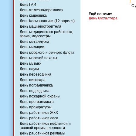
День ГАИ
С 
День железнодорожника
Ещё по теме:
День кадровика
День бухгалтера
День Космонавтики (12 апреля)
День машиностроителя
День медицинского работника,
врача, медсестры
День металлурга
День милиции
День морского и речного флота
День морской пехоты
День музыки
День науки
День переводчика
День пивовара
День пограничника
День подводника
День пожарной охраны
День программиста
День прокуратуры
День работников ЖКХ
День работников леса
День работников нефтяной и
газовой промышленности
День работников рекламы