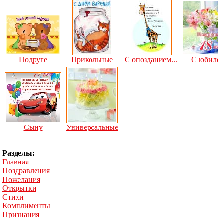
Подруге
Прикольные
С опозданием...
С юбил
Сыну
Универсальные
Разделы:
Главная
Поздравления
Пожелания
Открытки
Стихи
Комплименты
Признания