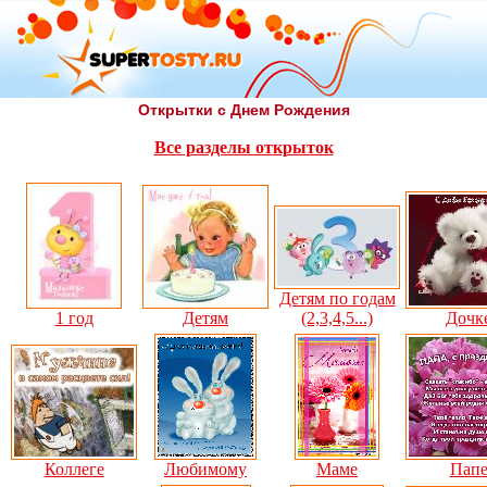
Открытки с Днем Рождения
Все разделы открыток
Детям по годам
1 год
Детям
(2,3,4,5...)
Дочк
Коллеге
Любимому
Маме
Пап