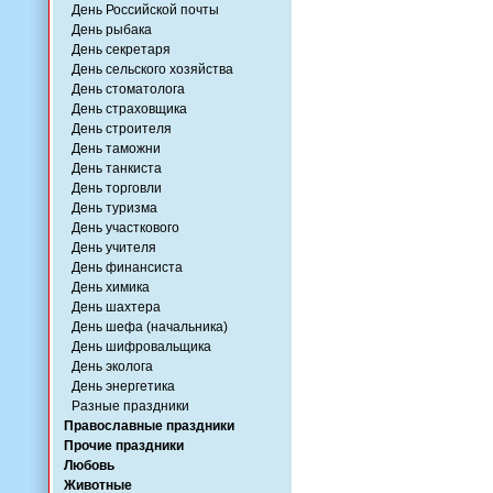
День Российской почты
День рыбака
День секретаря
День сельского хозяйства
День стоматолога
День страховщика
День строителя
День таможни
День танкиста
День торговли
День туризма
День участкового
День учителя
День финансиста
День химика
День шахтера
День шефа (начальника)
День шифровальщика
День эколога
День энергетика
Разные праздники
Православные праздники
Прочие праздники
Любовь
Животные