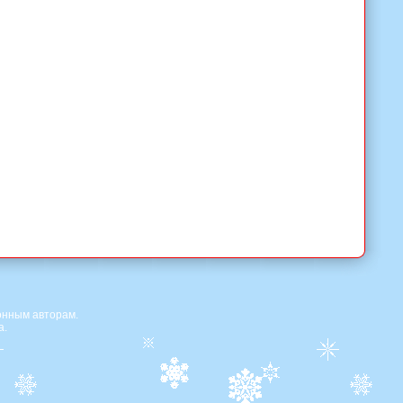
онным авторам.
а.