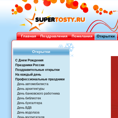
Главная
Поздравления
Пожелания
Открытки
Открытки
С Днем Рождения
Праздники России
Поздравительные открытки
На каждый день
Профессиональные праздники
День автомобилиста
День архитектуры
День банковского работника
День библиотек
День бухгалтера
День ВДВ
День водолаза
День воспитателя