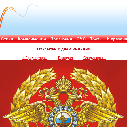
Стихи
Комплименты
Признания
СМС
Тосты
К праздн
Открытки с днем милиции
« Предыдущая
В раздел
Следующая »