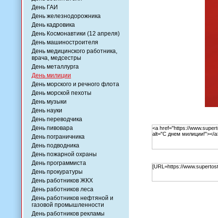
День ГАИ
День железнодорожника
День кадровика
День Космонавтики (12 апреля)
День машиностроителя
День медицинского работника,
врача, медсестры
День металлурга
День милиции
День морского и речного флота
День морской пехоты
День музыки
День науки
День переводчика
День пивовара
День пограничника
День подводника
День пожарной охраны
День программиста
День прокуратуры
День работников ЖКХ
День работников леса
День работников нефтяной и
газовой промышленности
День работников рекламы