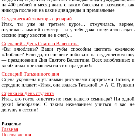
на 400 рублей в месяц жить с таким блеском и размахом, как
никогда после ни на какие дивиденды и премиальные
Студенческий экватор - сценарий
Итак, ты уже на третьем курсе… отмучилась, вернее,
отучилась зимний семестр… и у тебя даже получилось сдать
сессию (пару хвостов не в счет)…
Сценарий - День Святого Валентина
«Вы влюблены? Ваши губы способны шептать ежечасно
«Люблю»? Если да, то спешите побывать на студенческом шоу
— праздновании Дня Святого Валентина. Всех влюбленных и
влюбчивых приглашаем на этот праздник!»
Сценарий Татьяниного дня
Сцена украшена шутливыми рисунками-портретами Татьян, в
середине плакат: «Итак, она звалась Татьяной...» А. С. Пушкин
Сценка на День студента
Итак, кто готов ответить по теме нашего семинара? Ни одной
руки! Безобразие! С таким нежеланием учиться я вас не
допущу к сессии!
Разделы:
Главная
Поздравления