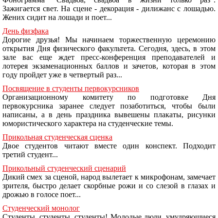
Зажигается свет. На сцене - декорация - дилижанс с лошадью.
Жених сидит на лошади и поет...
День физфака
Дорогие друзья! Мы начинаем торжественную церемонию
открытия Дня физического факультета. Сегодня, здесь, в этом
зале вас еще ждет пресс-конференция преподавателей и
лотерея экзаменационных баллов и зачетов, которая в этом
году пройдет уже в четвертый раз...
Посвящение в студенты первокурсников
Организационному комитету по подготовке Дня
первокурсника заранее следует позаботиться, чтобы были
написаны, а в день праздника вывешены плакаты, рисунки
юмористического характера на студенческие темы.
Прикольная студенческая сценка
Двое студентов читают вместе один конспект. Подходит
третий студент...
Прикольный студенческий сценарий
Дикий смех за сценой, народ вылетает к микрофонам, замечает
зрителя, быстро делает скорбные рожи и со слезой в глазах и
дрожью в голосе поет...
Студенческий монолог
Студенты, студенты, студенты! Молодые люди, умудряющиеся