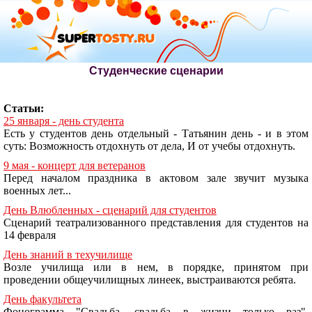
Студенческие сценарии
Статьи:
25 января - день студента
Есть у студентов день отдельный - Татьянин день - и в этом
суть: Возможность отдохнуть от дела, И от учебы отдохнуть.
9 мая - концерт для ветеранов
Перед началом праздника в актовом зале звучит музыка
военных лет...
День Влюбленных - сценарий для студентов
Сценарий театрализованного представления для студентов на
14 февраля
День знаний в техучилище
Возле училища или в нем, в порядке, принятом при
проведении общеучилищных линеек, выстраиваются ребята.
День факультета
Фонограмма "Свадьба, свадьба в жизни только раз".