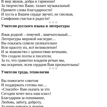
В мир звуков, добра и гармонии!
За творчество Ваше, талант музыкальный
Примите слова благодарности!
И пусть в Вашем сердце звучит, не смолкая,
Симфония счастья и радости!
Учителю русского языка и литературы
Язык родной – певучий , замечательный…
Литературы мировой наследие…
Вы показать сумели увлекательно
Всю красоту их, всё великолепие!
И за знакомство с ценностями вечными,
Что создали поэты и писатели,
За то, что грамотно владеем речью мы,
мы искренне, всем сердцем Вам признательны!
Учителю труда, технологии
Вы помогаете советом
И поддержать готовы нас…
«Спасибо» Вам сказать за это
Сегодня хочет весь наш класс!
Благодарим за понимание,
Любовь, заботу, доброту,
За наши навыки и знания,