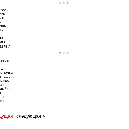
ервой.
рвы.
ить.
.
ешь.
шь.
ва.
ели.
 деле?
 веры:
..
ь нельзя.
ы нашей.
краше!
ад,
ждый рад.
ы
ны,
 ее
дущая
следующая >