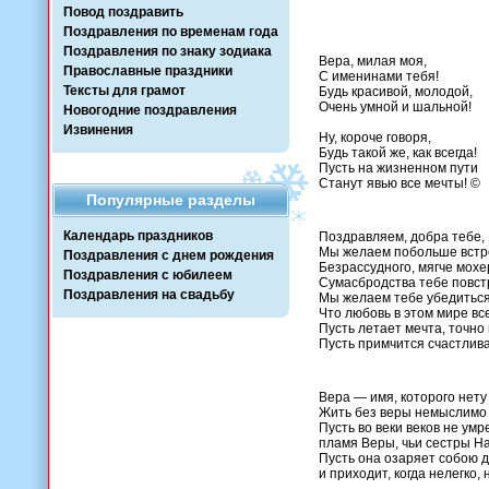
Повод поздравить
Поздравления по временам года
Поздравления по знаку зодиака
Вера, милая моя,
Православные праздники
С именинами тебя!
Тексты для грамот
Будь красивой, молодой,
Очень умной и шальной!
Новогодние поздравления
Извинения
Ну, короче говоря,
Будь такой же, как всегда!
Пусть на жизненном пути
Станут явью все мечты! ©
Популярные разделы
Календарь праздников
Поздравляем, добра тебе, 
Мы желаем побольше встр
Поздравления с днем рождения
Безрассудного, мягче мохе
Поздравления с юбилеем
Сумасбродства тебе повст
Поздравления на свадьбу
Мы желаем тебе убедиться
Что любовь в этом мире все
Пусть летает мечта, точно 
Пусть примчится счастлива
Вера — имя, которого нету
Жить без веры немыслимо 
Пусть во веки веков не умре
пламя Веры, чьи сестры Н
Пусть она озаряет собою д
и приходит, когда нелегко, 