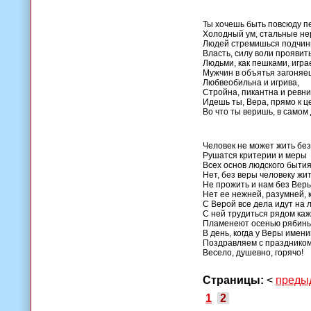
Ты хочешь быть повсюду п
Холодный ум, стальные не
Людей стремишься подчин
Власть, силу воли проявить
Людьми, как пешками, игра
Мужчин в объятья загоняе
Любвеобильна и игрива,
Стройна, пикантна и ревни
Идешь ты, Вера, прямо к ц
Во что ты веришь, в самом
Человек не может жить без
Рушатся критерии и меры
Всех основ людского бытия.
Нет, без веры человеку жит
Не прожить и нам без Вер
Нет ее нежней, разумней, 
С Верой все дела идут на л
С ней трудиться рядом ка
Пламенеют осенью рябин
В день, когда у Веры имени
Поздравляем с праздником
Весело, душевно, горячо!
Страницы:
<
преды
1
2