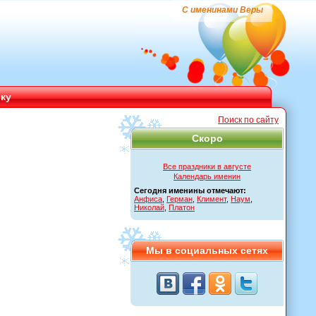
С именинами Веры
ику
Поиск по сайту
Скоро
Все праздники в августе
Календарь именин
Сегодня именины отмечают:
Анфиса
,
Герман
,
Климент
,
Наум
,
Николай
,
Платон
Мы в социальных сетях