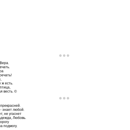
Вера.
ечать.
ра
речать!
,
 ж есть.
птица,
я весть. ©
 прекрасней.
- знает любой.
т, не угаснет
адежда, Любовь.
орогу
на подмогу.