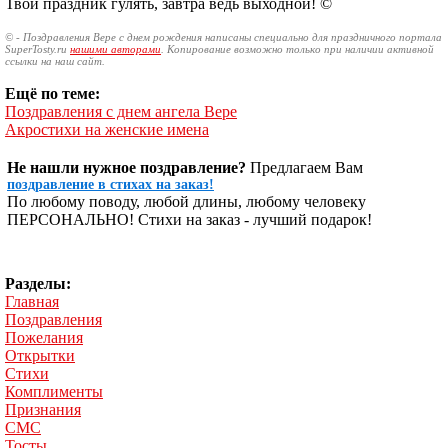
Твой праздник гулять, завтра ведь выходной! ©
© - Поздравления Вере с днем рождения написаны специально для праздничного портала
SuperTosty.ru
нашими авторами
. Копирование возможно только при наличии активной
ссылки на наш сайт.
Ещё по теме:
Поздравления с днем ангела Вере
Акростихи на женские имена
Не нашли нужное поздравление?
Предлагаем Вам
поздравление в стихах на заказ!
По любому поводу, любой длины, любому человеку
ПЕРСОНАЛЬНО! Стихи на заказ - лучший подарок!
Разделы:
Главная
Поздравления
Пожелания
Открытки
Стихи
Комплименты
Признания
СМС
Тосты