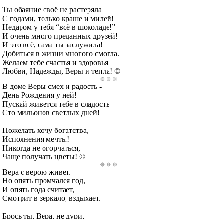
Ты обаяние своё не растеряла
С годами, только краше и милей!
Недаром у тебя “всё в шоколаде!”
И очень много преданных друзей!
И это всё, сама ты заслужила!
Добиться в жизни многого смогла.
Желаем тебе счастья и здоровья,
Любви, Надежды, Веры и тепла! ©
В доме Веры смех и радость -
День Рождения у ней!
Пускай живется тебе в сладость
Сто мильонов светлых дней!
Пожелать хочу богатства,
Исполнения мечты!
Никогда не огорчаться,
Чаще получать цветы! ©
Вера с верою живет,
Но опять промчался год,
И опять года считает,
Смотрит в зеркало, вздыхает.
Брось ты, Вера, не дури,