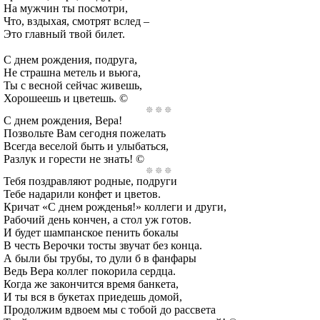
На мужчин ты посмотри,
Что, вздыхая, смотрят вслед –
Это главный твой билет.
С днем рождения, подруга,
Не страшна метель и вьюга,
Ты с весной сейчас живешь,
Хорошеешь и цветешь. ©
С днем рождения, Вера!
Позвольте Вам сегодня пожелать
Всегда веселой быть и улыбаться,
Разлук и горести не знать! ©
Тебя поздравляют родные, подруги
Тебе надарили конфет и цветов.
Кричат «С днем рожденья!» коллеги и други,
Рабочий день кончен, а стол уж готов.
И будет шампанское пенить бокалы
В честь Верочки тосты звучат без конца.
А были бы трубы, то дули б в фанфары
Ведь Вера коллег покорила сердца.
Когда же закончится время банкета,
И ты вся в букетах приедешь домой,
Продолжим вдвоем мы с тобой до рассвета